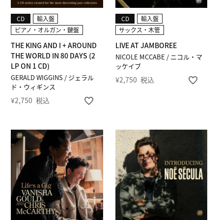
CD
輸入盤
CD
輸入盤
ピアノ・オルガン・鍵盤
サックス・木管
THE KING AND I + AROUND
LIVE AT JAMBOREE
THE WORLD IN 80 DAYS (2
NICOLE MCCABE / ニコル・マ
LP ON 1 CD)
ッケイブ
GERALD WIGGINS / ジェラル
¥
2,750
税込
ド・ウィギンス
¥
2,750
税込