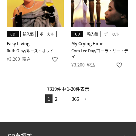
CD
輸入盤
ボーカル
CD
輸入盤
ボーカル
Easy Living
My Crying Hour
Ruth Olay/ルース・オレイ
Cora Lee Day/コーラ・リー・デ
イ
¥
3,200
税込
¥
3,200
税込
7319
件中
1
-
20
件表示
1
2
…
366
CDを探す