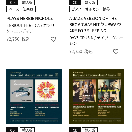
CD
輸入盤
CD
輸入盤
ベース・弦楽器
ピアノ・オルガン・鍵盤
PLAYS HERBIE NICHOLS
A JAZZ VERSION OF THE
BROADWAY HIT 'SUBWAYS
ENRIQUE HEREDIA / エンリ
ARE FOR SLEEPING'
ケ・エレディア
DAVE GRUSIN / デイヴ・グルー
¥
2,750
税込
シン
¥
2,750
税込
CD
輸入盤
CD
輸入盤