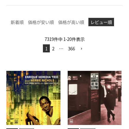
新着順
価格が安い順
価格が高い順
レビュー順
7319
件中
1
-
20
件表示
1
2
…
366