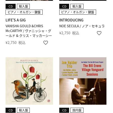
CD
輸入盤
CD
輸入盤
ピアノ・オルガン・鍵盤
ピアノ・オルガン・鍵盤
LIFE'S A GIG
INTRODUCING
VANISHA GOULD &CHRIS
NOE SECULA / ノア・セキュラ
McCARTHY / ヴァニッシャ・グ
¥
2,750
税込
ールド & クリス・マッカーシー
¥
2,750
税込
CD
輸入盤
CD
国内盤