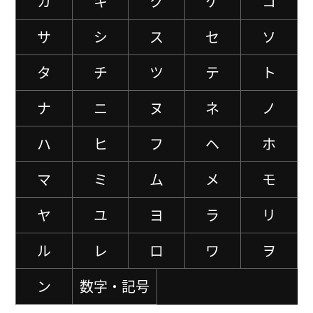
カ
キ
ク
ケ
コ
サ
シ
ス
セ
ソ
タ
チ
ツ
テ
ト
ナ
ニ
ヌ
ネ
ノ
ハ
ヒ
フ
ヘ
ホ
マ
ミ
ム
メ
モ
ヤ
ユ
ヨ
ラ
リ
ル
レ
ロ
ワ
ヲ
ン
数字・記号