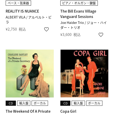
ベース・弦楽器
ピアノ・オルガン・鍵盤
REALITY IS NUANCE
The Bill Evans Village
Vanguard Sessions
ALBERT VILA / アルベルト・ビ
ラ
Joe Haider Trio / ジョー・ハイ
ダー・トリオ
¥
2,750
税込
¥
3,600
税込
CD
輸入盤
ボーカル
CD
輸入盤
ボーカル
The Weekend Of A Private
Copa Girl