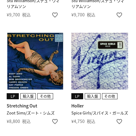
Stu Williamson/ステュ・ウィ
Stu Williamson/ステュ・ウィ
リアムソン
リアムソン
¥
9,700
税込
¥
9,700
税込
LP
輸入盤
その他
LP
輸入盤
その他
Stretching Out
Holler
Zoot Sims/ズート・シムズ
Spice Girls/スパイス・ガールズ
¥
8,800
税込
¥
4,750
税込