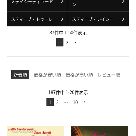
ステイシーディラード
ン
スティーブ・トゥーレ
スティーブ・レイシー
87
件中
1
-
50
件表示
1
2
新着順
価格が安い順
価格が高い順
レビュー順
187
件中
1
-
20
件表示
1
2
…
10