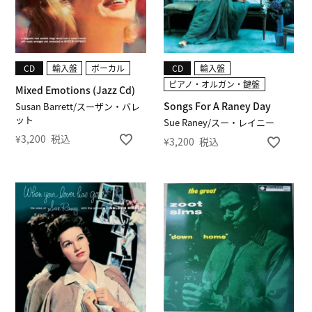
CD
輸入盤
ボーカル
CD
輸入盤
ピアノ・オルガン・鍵盤
Mixed Emotions (Jazz Cd)
Songs For A Raney Day
Susan Barrett/スーザン・バレ
ット
Sue Raney/スー・レイニー
¥
3,200
税込
¥
3,200
税込