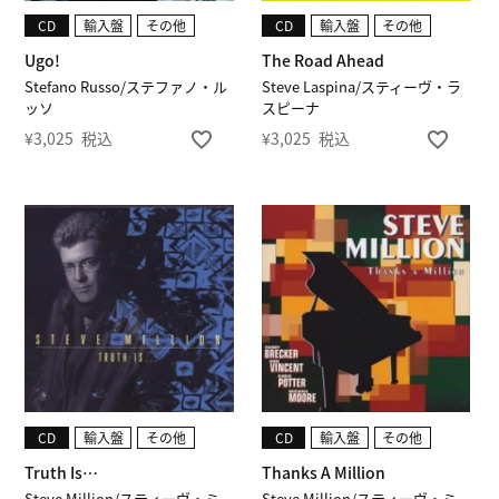
CD
輸入盤
その他
CD
輸入盤
その他
Ugo!
The Road Ahead
Stefano Russo/ステファノ・ル
Steve Laspina/スティーヴ・ラ
ッソ
スピーナ
¥
3,025
税込
¥
3,025
税込
CD
輸入盤
その他
CD
輸入盤
その他
Truth Is…
Thanks A Million
Steve Million/スティーヴ・ミ
Steve Million/スティーヴ・ミ