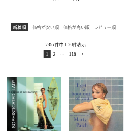
新着順
価格が安い順
価格が高い順
レビュー順
2357
件中
1
-
20
件表示
1
2
…
118