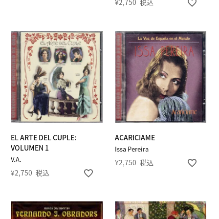
¥
2,750
税込
EL ARTE DEL CUPLE:
ACARICIAME
VOLUMEN 1
Issa Pereira
V.A.
¥
2,750
税込
¥
2,750
税込