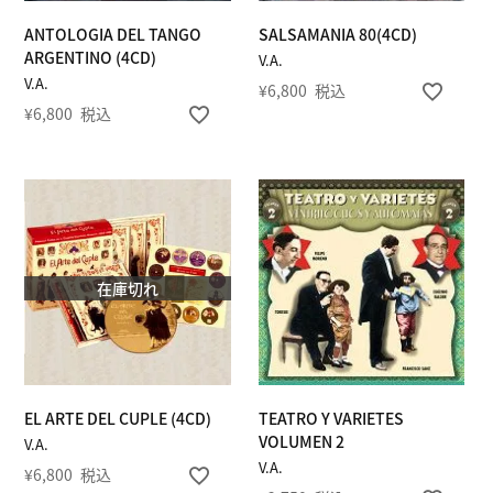
ANTOLOGIA DEL TANGO
SALSAMANIA 80(4CD)
ARGENTINO (4CD)
V.A.
V.A.
¥
6,800
税込
¥
6,800
税込
在庫切れ
EL ARTE DEL CUPLE (4CD)
TEATRO Y VARIETES
VOLUMEN 2
V.A.
V.A.
¥
6,800
税込