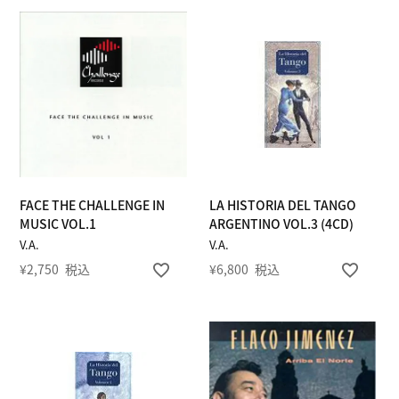
FACE THE CHALLENGE IN
LA HISTORIA DEL TANGO
MUSIC VOL.1
ARGENTINO VOL.3 (4CD)
V.A.
V.A.
¥
2,750
税込
¥
6,800
税込