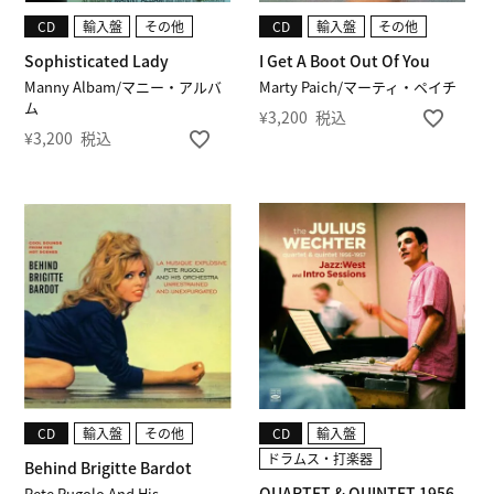
CD
輸入盤
その他
CD
輸入盤
その他
Sophisticated Lady
I Get A Boot Out Of You
Manny Albam/マニー・アルバ
Marty Paich/マーティ・ペイチ
ム
¥
3,200
税込
¥
3,200
税込
CD
輸入盤
その他
CD
輸入盤
ドラムス・打楽器
Behind Brigitte Bardot
QUARTET & QUINTET 1956-
Pete Rugolo And His