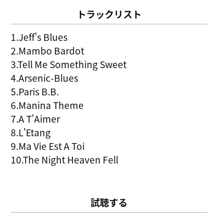
トラックリスト
1.Jeff's Blues
2.Mambo Bardot
3.Tell Me Something Sweet
4.Arsenic-Blues
5.Paris B.B.
6.Manina Theme
7.A T'Aimer
8.L'Etang
9.Ma Vie Est A Toi
10.The Night Heaven Fell
試聴する