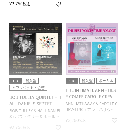
¥
2,750
税込
CD
輸入盤
CD
輸入盤
ボーカル
トランペット・金管
THE INTIMATE ANN + HER
E COMES CAROLE CREVEL
BOB TULLEY QUINTET + H
ING! (2 LP ON 1 CD) + BON
ALL DANIELS SEPTET
ANN HATHAWAY & CAROLE C
US TRACKS
REVELING / アン・ハサウェ
BOB TULLEY & HALL DANIEL
イ & キャロル・クレヴェリン
S / ボブ・タリー & ホール・
¥
2,750
税込
グ
ダニエルズ
¥
2,750
税込