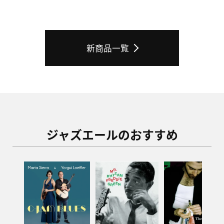
新商品一覧
CD
輸入盤
ボーカル
CD
輸入盤
ドラムス・打楽器
THE DORIS DREW STORY
ジャズエールのおすすめ
・ HER RECORDING YEAR
BLURRED IMAGE
S 1949-1959
DORIS DREW / ドリス・ドリ
DUARTE VENTURA / ドゥア
ュー
ルテ・ベンチュラ
¥
2,750
税込
¥
2,750
税込