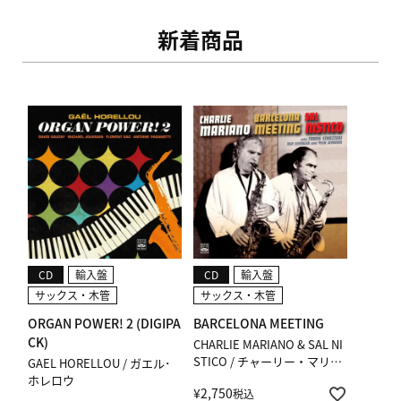
新着商品
CD
輸入盤
CD
輸入盤
サックス・木管
サックス・木管
ORGAN POWER! 2 (DIGIPA
BARCELONA MEETING
CK)
CHARLIE MARIANO & SAL NI
STICO / チャーリー・マリア
GAEL HORELLOU / ガエル･
ーノ & サル・ニスティコ
ホレロウ
¥
2,750
税込