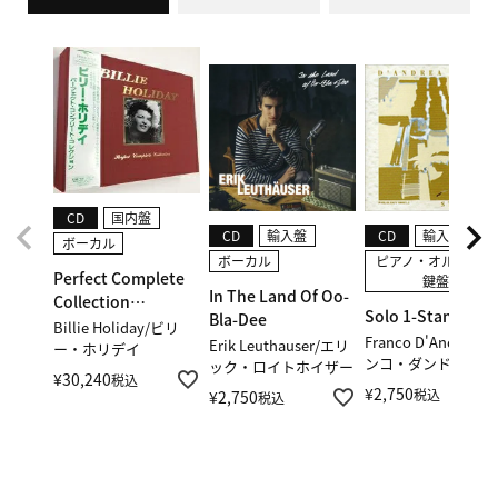
CD
輸入盤
サックス・木管
WAITING
CD
国内盤
MARCAL PERRAMON / マル
CD
輸入盤
CD
輸入盤
サル・ぺラモン
ボーカル
ボーカル
ピアノ・オルガン・
Perfect Complete
¥
2,750
鍵盤
税込
In The Land Of Oo-
Collection
Solo 1-Standards
Bla-Dee
Box(12CD)
Billie Holiday/ビリ
Franco D'Andrea/
Erik Leuthauser/エリ
ー・ホリデイ
ンコ・ダンドレア
ック・ロイトホイザー
¥
30,240
税込
¥
2,750
税込
¥
2,750
税込