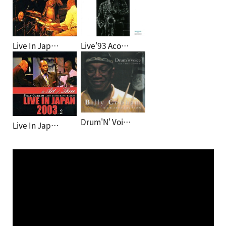
Live In Jap…
Live'93 Aco…
Drum'N' Voi…
Live In Jap…