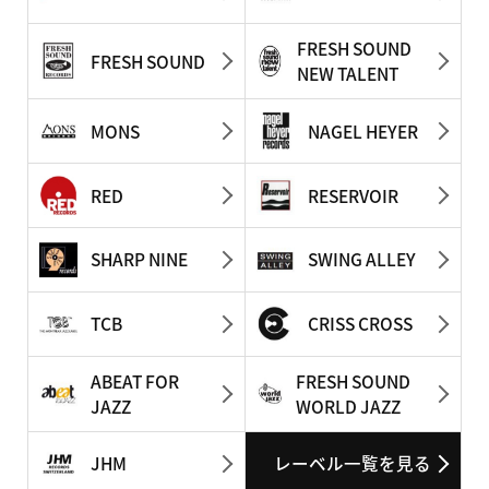
FRESH SOUND
FRESH SOUND
NEW TALENT
MONS
NAGEL HEYER
RED
RESERVOIR
SHARP NINE
SWING ALLEY
TCB
CRISS CROSS
ABEAT FOR
FRESH SOUND
JAZZ
WORLD JAZZ
JHM
レーベル一覧を見る