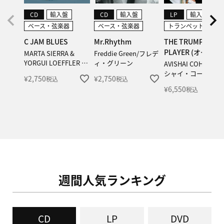
CD
輸入盤
CD
輸入盤
LP
輸入盤
ベース・弦楽器
ベース・弦楽器
トランペット・金管
C JAM BLUES
Mr.Rhythm
THE TRUMPET
PLAYER (オーディオ
MARTA SIERRA &
Freddie Green/フレデ
愛好家仕様 180
YORGUI LOEFFLER /
ィ・グリーン
AVISHAI COHEN/ア
マルタ・シエラ & ヨル
Gram / 2LP)
シャイ・コーエン
¥
2,750
¥
2,750
税込
税込
CD
輸入盤
CD
輸入盤
ギ・ロフラー
¥
6,550
税込
ピアノ・オルガン・鍵盤
ピアノ・オルガン・鍵盤
A SPHERE BETWEEN OTH
METAL FLEXIBLE
ER OBSESSIONS
IANNIS OBIOLS / ヤニス・オ
ビオルス
NOE SECULA & JORGE ROS
SY / ノエ・セキュラ＆ホル
¥
2,750
税込
ヘ・ロッシー
¥
2,750
税込
週間人気ランキング
CD
LP
DVD