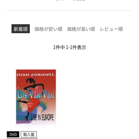
新着順
価格が安い順
価格が高い順
レビュー順
1
件中
1
-
1
件表示
DVD
輸入盤