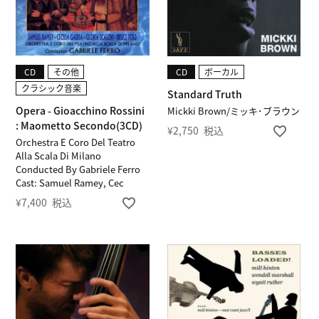
CD
その他
CD
ボーカル
クラシック音楽
Standard Truth
Opera - Gioacchino Rossini
Mickki Brown/ミッキ･ブラウン
: Maometto Secondo(3CD)
¥
2,750
税込
Orchestra E Coro Del Teatro
Alla Scala Di Milano
Conducted By Gabriele Ferro
Cast: Samuel Ramey, Cec
¥
7,400
税込