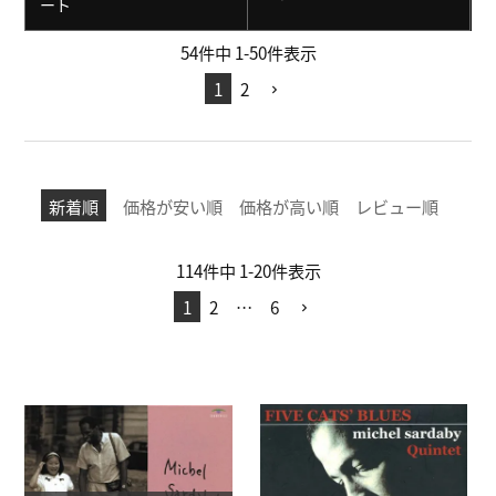
ート
54
件中
1
-
50
件表示
1
2
新着順
価格が安い順
価格が高い順
レビュー順
114
件中
1
-
20
件表示
1
2
…
6