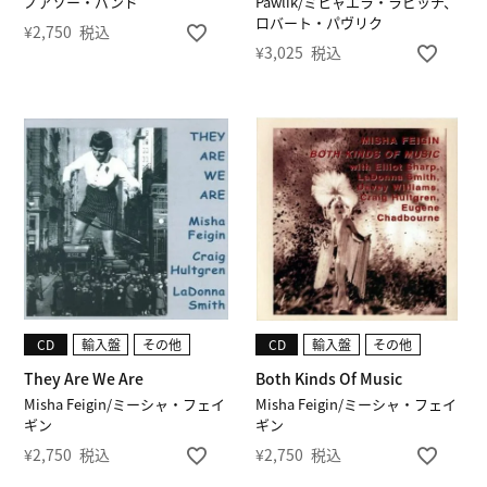
ノアソー・バンド
Pawlik/ミヒャエラ・ラビッチ、
ロバート・パヴリク
¥
2,750
税込
¥
3,025
税込
CD
輸入盤
その他
CD
輸入盤
その他
They Are We Are
Both Kinds Of Music
Misha Feigin/ミーシャ・フェイ
Misha Feigin/ミーシャ・フェイ
ギン
ギン
¥
2,750
税込
¥
2,750
税込