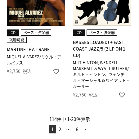
CD
ベース・弦楽器
CD
ベース・弦楽器
試聴可能
BASSES LOADED! + EAST
COAST JAZZ/5 (2 LP ON 1
MARTINETE A TRANE
CD)
MIQUEL ALVAREZ/ミケル・ア
ルバレス
MILT HINTON, WENDELL
MARSHALL & WYATT RUTHER/
¥
2,750
税込
ミルト・ヒントン､ ウェンデ
ル・マーシャル & ワイアット・
ルーサー
¥
2,750
税込
114
件中
1
-
20
件表示
1
2
…
6