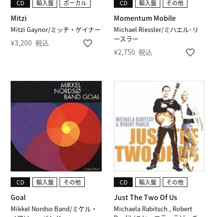
CD
輸入盤
ボーカル
CD
輸入盤
その他
Mitzi
Momentum Mobile
Mitzi Gaynor/ミッチ・ゲイナー
Michael Riessler/ミハエル･リ
ースラー
¥
3,200
税込
¥
2,750
税込
CD
輸入盤
その他
CD
輸入盤
その他
Goal
Just The Two Of Us
Mikkel Nordso Band/ミケル・
Michaela Rabitsch , Robert