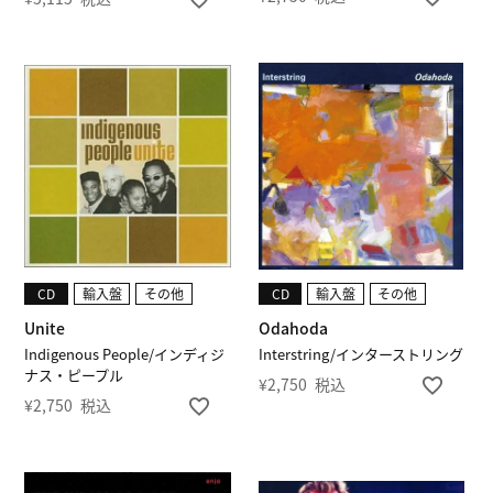
CD
輸入盤
その他
CD
輸入盤
その他
Unite
Odahoda
Indigenous People/インディジ
Interstring/インターストリング
ナス・ピープル
¥
2,750
税込
¥
2,750
税込