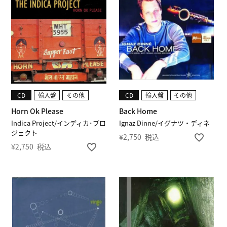
CD
輸入盤
その他
CD
輸入盤
その他
Horn Ok Please
Back Home
Indica Project/インディカ･プロ
Ignaz Dinne/イグナツ・ディネ
ジェクト
¥
2,750
税込
¥
2,750
税込