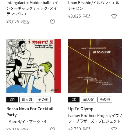
Intergalactic Maidenballet/イ
Ilhan Ersahin/イルハン・エル
ンターギャラクティック･メイ
シャヒン
デン･バレエ
¥
3,025
税込
¥
3,025
税込
CD
輸入盤
その他
CD
輸入盤
その他
Bossa Nova For Cocktail
Up To Olymp
Party
Ivanov Brothers Project/イワノ
フ・ブラザーズ・プロジェクト
I Marc 4/イ・マーク・4
¥
2,750
税込
¥
5,115
税込