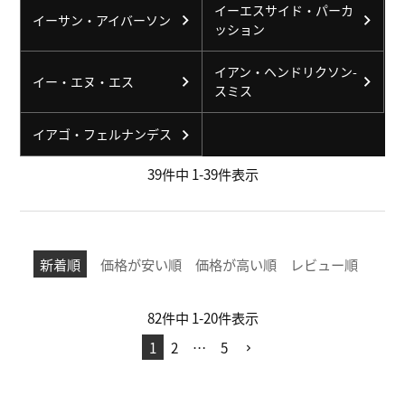
イーエスサイド・パーカ
イーサン・アイバーソン
ッション
イアン・ヘンドリクソン-
イー・エヌ・エス
スミス
イアゴ・フェルナンデス
39
件中
1
-
39
件表示
新着順
価格が安い順
価格が高い順
レビュー順
82
件中
1
-
20
件表示
1
2
…
5