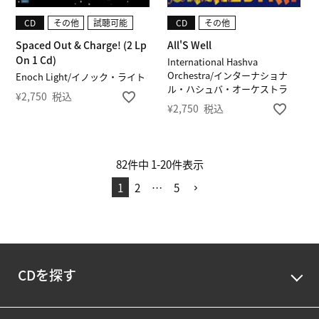
CD
その他
試聴可能
CD
その他
Spaced Out & Charge! (2 Lp
All'S Well
On 1 Cd)
International Hashva
Orchestra/インターナショナ
Enoch Light/イノック・ライト
ル・ハシュバ・オーケストラ
¥
2,750
税込
¥
2,750
税込
82
件中
1
-
20
件表示
1
2
…
5
CDを探す