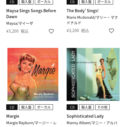
CD
輸入盤
ボーカル
CD
輸入盤
ボーカル
Maysa Sings Songs Before
The Body' Sings!
Dawn
Marie Mcdonald/マリー・マク
ドナルド
Maysa/マイーザ
¥
3,200
税込
¥
3,200
税込
CD
輸入盤
ボーカル
CD
輸入盤
その他
Margie
Sophisticated Lady
Margie Rayburn/マージー・レ
Manny Albam/マニー・アルバ