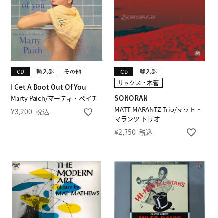
CD
輸入盤
その他
CD
輸入盤
サックス・木管
I Get A Boot Out Of You
SONORAN
Marty Paich/マーティ・ペイチ
MATT MARANTZ Trio/マット・
¥
3,200
税込
マランツ トリオ
¥
2,750
税込