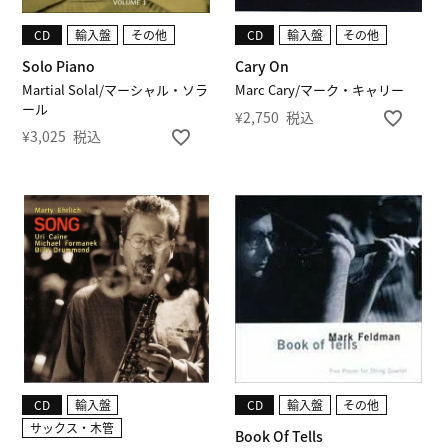
CD
輸入盤
その他
CD
輸入盤
その他
Solo Piano
Cary On
Martial Solal/マーシャル・ソラ
Marc Cary/マーク・キャリー
ール
¥
2,750
税込
¥
3,025
税込
CD
輸入盤
CD
輸入盤
その他
サックス・木管
Book Of Tells