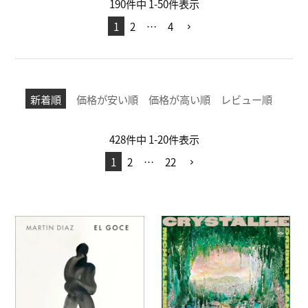
190
件中
1
-
50
件表示
1
2
…
4
新着順
価格が安い順
価格が高い順
レビュー順
428
件中
1
-
20
件表示
1
2
…
22