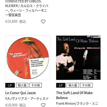
CONDUCTED BY CARLOS
KLEIBER / カルロス・クライバ
ー, ウィーン・フィルハーモニ
ー管弦楽団
¥
19,800
税込
LP
輸入盤
その他
LP
輸入盤
その他
Le Coeur Qui Jazze
The Soft Land Of Make
Believe
V.A./ヴァリアス・アーティスツ
Frank Minion/フランク・ミニ
¥
18,900
税込