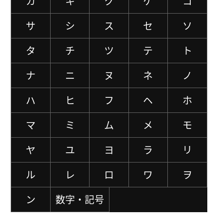
カ
キ
ク
ケ
コ
サ
シ
ス
セ
ソ
タ
チ
ツ
テ
ト
ナ
ニ
ヌ
ネ
ノ
ハ
ヒ
フ
ヘ
ホ
マ
ミ
ム
メ
モ
ヤ
ユ
ヨ
ラ
リ
ル
レ
ロ
ワ
ヲ
ン
数字・記号