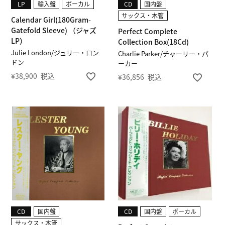
LP
輸入盤
ボーカル
CD
国内盤
サックス・木管
Calendar Girl(180Gram-
Gatefold Sleeve) （ジャズ
Perfect Complete
LP）
Collection Box(18Cd)
Julie London/ジュリー・ロン
Charlie Parker/チャーリー・パ
ドン
ーカー
¥
38,900
税込
¥
36,856
税込
CD
国内盤
CD
国内盤
ボーカル
サックス・木管