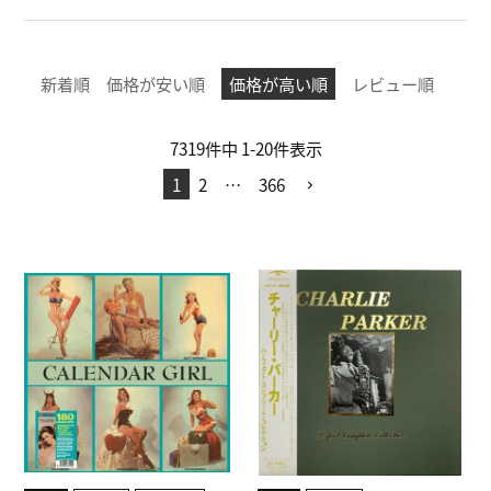
新着順
価格が安い順
価格が高い順
レビュー順
7319
件中
1
-
20
件表示
1
2
…
366