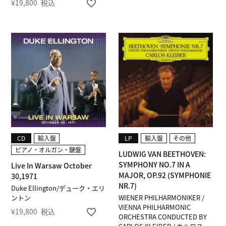
¥
19,800
税込
CD
輸入盤
LP
輸入盤
その他
ピアノ・オルガン・鍵盤
LUDWIG VAN BEETHOVEN:
SYMPHONY NO.7 IN A
Live In Warsaw October
MAJOR, OP.92 (SYMPHONIE
30,1971
NR.7)
Duke Ellington/デューク・エリ
ントン
WIENER PHILHARMONIKER /
VIENNA PHILHARMONIC
¥
19,800
税込
ORCHESTRA CONDUCTED BY