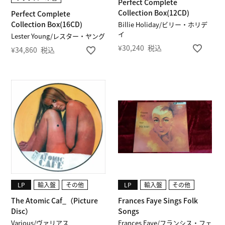
Perfect Complete
Collection Box(12CD)
Perfect Complete
Collection Box(16CD)
Billie Holiday/ビリー・ホリデ
イ
Lester Young/レスター・ヤング
¥
30,240
税込
¥
34,860
税込
LP
輸入盤
その他
LP
輸入盤
その他
The Atomic Caf_（Picture
Frances Faye Sings Folk
Disc）
Songs
Various/ヴァリアス
Frances Faye/フランシス・フェ