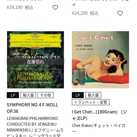
イ
¥
29,180
税込
¥
24,200
税込
在庫切れ
LP
輸入盤
その他
LP
輸入盤
トランペット・金管
SYMPHONY NO.4 F-MOLL
OP.36
I Get Chet...(180Gram) （ジ
ャズLP）
LENINGRAD PHILHARMONIC
CONDUCTED BY JEWGENIJ
Chet Baker/チェット・ベイカ
MRAWINSKIJ / エフゲニー･ムラ
ー
ビンスキー, レニングラード交