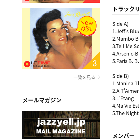
トラック
Side A)
1.Jeff's Blu
2.Mambo B
3.Tell Me 
4.Arsenic-B
5.Paris B. B.
Side B)
一覧を見る
1.Manina 
2.A T'Aimer
3.L'Etang
メールマガジン
4.Ma Vie Est
5.The Night
メンバー