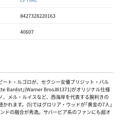
ド
8427328220163
40607
ピート・ルゴロが、セクシー女優ブリジット・バル
rdot｣(Warner Bros.W1371)がオリジナル仕様
ノ、メル・ルイスなど、西海岸を代表する腕利きの
れます。(5)ではグロリア・ウッドが｢黄金の7人｣
ウンドの融合が秀逸。サバービア系のファンにも超オ