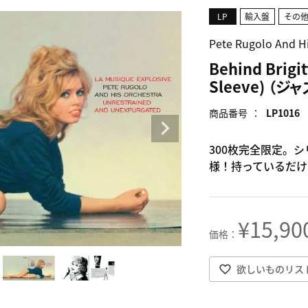
LP
輸入盤
その
Pete Rugolo An
Behind Brigi
Sleeve) （ジャ
商品番号
LP1016
300枚完全限定。シ
様！持っているだけ
¥
15,90
欲しいものリス