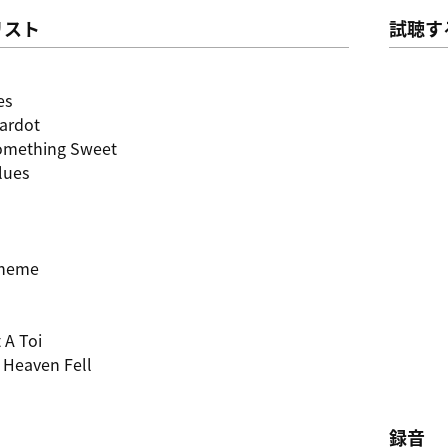
リスト
試聴す
es
ardot
Something Sweet
lues
Theme
 A Toi
 Heaven Fell
録音