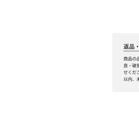
返品
商品の
良・破
せくだ
以内、