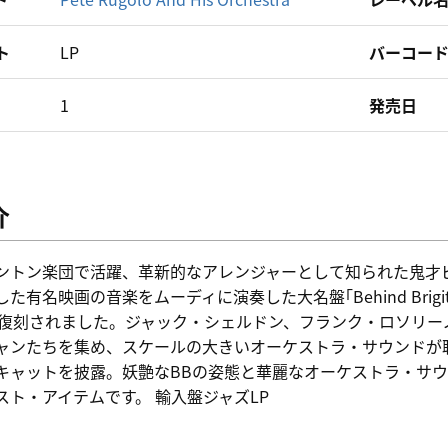
ト
LP
バーコー
1
発売日
介
ントン楽団で活躍、革新的なアレンジャーとして知られた鬼才
有名映画の音楽をムーディに演奏した大名盤｢Behind Brigitte Ba
で復刻されました。ジャック・シェルドン、フランク・ロソリー
ャンたちを集め、スケールの大きいオーケストラ・サウンドが聴か
キャットを披露。妖艶なBBの姿態と華麗なオーケストラ・サ
スト・アイテムです。 輸入盤ジャズLP