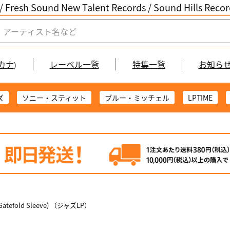
/ Fresh Sound New Talent Records /
Sound Hills Re
カナ
レーベル一覧
特集一覧
お知ら
)
ズ
ソニー・スティット
ブルー・ミッチェル
LPTIME
m-Gatefold Sleeve) （ジャズLP）