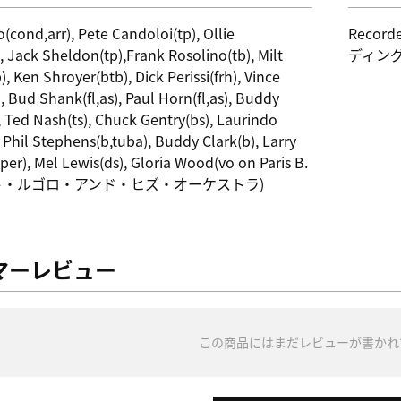
(cond,arr), Pete Candoloi(tp), Ollie
Record
), Jack Sheldon(tp),Frank Rosolino(tb), Milt
ディン
, Ken Shroyer(btb), Dick Perissi(frh), Vince
, Bud Shank(fl,as), Paul Horn(fl,as), Buddy
), Ted Nash(ts), Chuck Gentry(bs), Laurindo
 Phil Stephens(b,tuba), Buddy Clark(b), Larry
per), Mel Lewis(ds), Gloria Wood(vo on Paris B.
ート・ルゴロ・アンド・ヒズ・オーケストラ)
マーレビュー
この商品にはまだレビューが書かれ