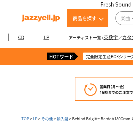
Fresh Sound 
商品を探す
CD
LP
英数字
カタ
アーティスト一覧 (
／
HOTワード
完全限定生産BOXシリー
TOP
LP
その他
輸入盤
Behind Brigitte Bardot(180Gra