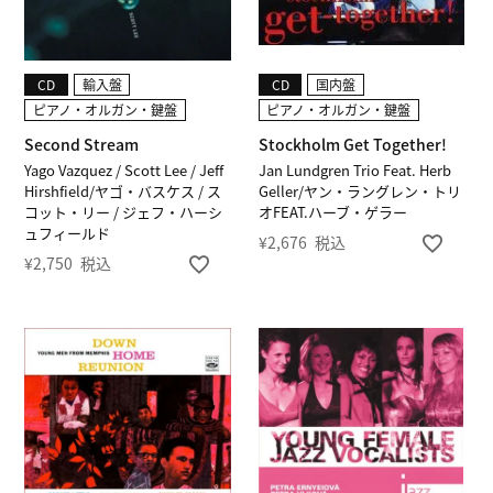
CD
輸入盤
CD
国内盤
ピアノ・オルガン・鍵盤
ピアノ・オルガン・鍵盤
Second Stream
Stockholm Get Together!
Yago Vazquez / Scott Lee / Jeff
Jan Lundgren Trio Feat. Herb
Hirshfield/ヤゴ・バスケス / ス
Geller/ヤン・ラングレン・トリ
コット・リー / ジェフ・ハーシ
オFEAT.ハーブ・ゲラー
ュフィールド
¥
2,676
税込
¥
2,750
税込