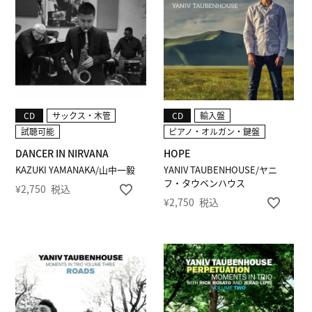
CD
サックス・木管
CD
輸入盤
試聴可能
ピアノ・オルガン・鍵盤
DANCER IN NIRVANA
HOPE
KAZUKI YAMANAKA/山中一毅
YANIV TAUBENHOUSE/ヤニ
フ・タウベンハウス
¥
2,750
税込
¥
2,750
税込