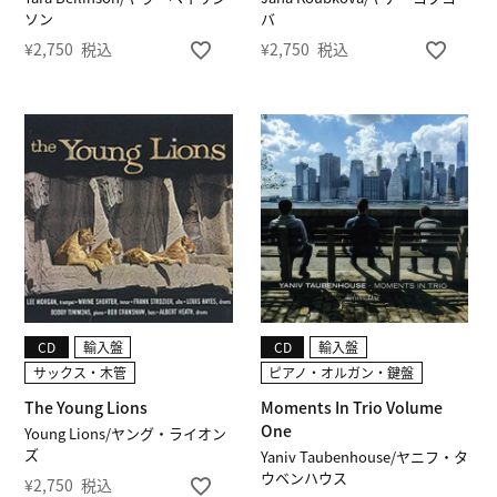
ソン
バ
¥
2,750
税込
¥
2,750
税込
CD
輸入盤
CD
輸入盤
サックス・木管
ピアノ・オルガン・鍵盤
The Young Lions
Moments In Trio Volume
One
Young Lions/ヤング・ライオン
ズ
Yaniv Taubenhouse/ヤニフ・タ
ウベンハウス
¥
2,750
税込