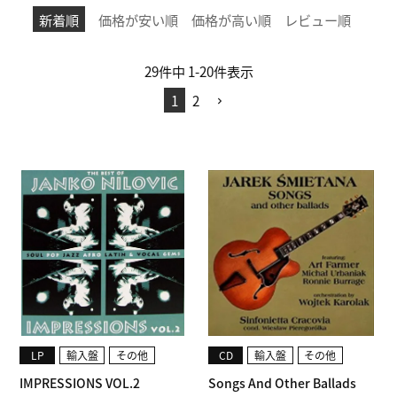
新着順
価格が安い順
価格が高い順
レビュー順
29
件中
1
-
20
件表示
1
2
LP
輸入盤
その他
CD
輸入盤
その他
IMPRESSIONS VOL.2
Songs And Other Ballads