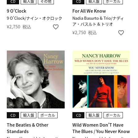
CD
輸入盤
その他
CD
輸入盤
ボーカル
9 O'Clock
For All We Know
9 O'Clock/ナイン・オクロック
Nadia Basurto & Trio/ナディ
ア・バスルト & トリオ
¥
2,750
税込
¥
2,750
税込
CD
輸入盤
ボーカル
CD
輸入盤
ボーカル
The Beatles & Other
Wild Women Don'T Have
Standards
The Blues / You Never Know