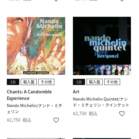
CD
輸入盤
その他
CD
輸入盤
その他
Chants: A Candomble
Art
Experience
Nando Michelin Quintet/ナン
ド・ミチェリン・クインテット
Nando Michelin/ナンド・ミチ
ェリン
¥
2,750
税込
¥
2,750
税込