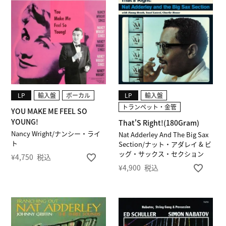
LP
輸入盤
ボーカル
LP
輸入盤
トランペット・金管
YOU MAKE ME FEEL SO
YOUNG!
That'S Right!(180Gram)
Nancy Wright/ナンシー・ライ
Nat Adderley And The Big Sax
ト
Section/ナット・アダレイ & ビ
ッグ・サックス・セクション
¥
4,750
税込
¥
4,900
税込