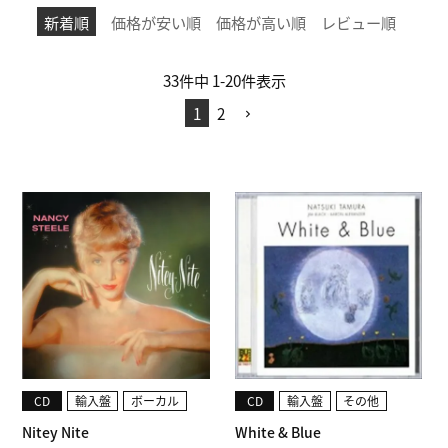
新着順
価格が安い順
価格が高い順
レビュー順
33
件中
1
-
20
件表示
1
2
CD
輸入盤
ボーカル
CD
輸入盤
その他
Nitey Nite
White & Blue