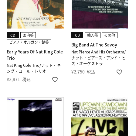
CD
国内盤
CD
輸入盤
その他
ピアノ・オルガン・鍵盤
Big Band At The Savoy
Early Years Of Nat King Cole
Nat Pierce And His Orchestra/
ナット・ピアース・アンド・ヒ
Trio
ズ・オーケストラ
Nat King Cole Trio/ナット・キ
ング・コール・トリオ
¥
2,750
税込
¥
2,871
税込