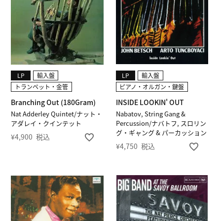
LP
輸入盤
LP
輸入盤
トランペット・金管
ピアノ・オルガン・鍵盤
Branching Out (180Gram)
INSIDE LOOKIN' OUT
Nat Adderley Quintet/ナット・
Nabatov, String Gang &
アダレイ・クインテット
Percussion/ナバトフ, スロリン
グ・ギャング & パーカッション
¥
4,900
税込
¥
4,750
税込