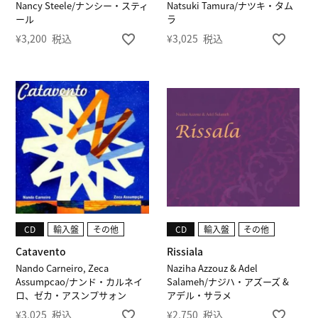
Nancy Steele/ナンシー・スティ
Natsuki Tamura/ナツキ・タム
ール
ラ
¥
3,200
税込
¥
3,025
税込
CD
輸入盤
その他
CD
輸入盤
その他
Catavento
Rissiala
Nando Carneiro, Zeca
Naziha Azzouz & Adel
Assumpcao/ナンド・カルネイ
Salameh/ナジハ・アズーズ &
ロ、ゼカ・アスンプサォン
アデル・サラメ
¥
3,025
税込
¥
2,750
税込