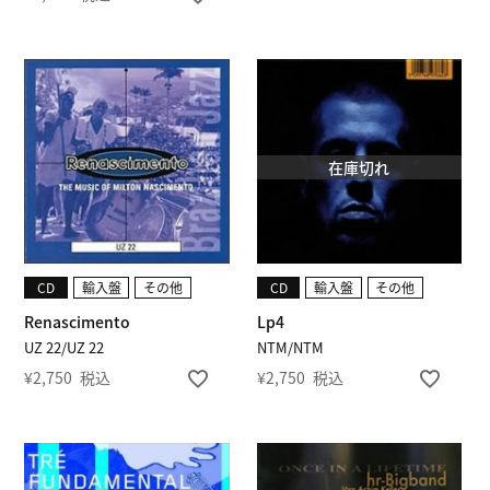
在庫切れ
CD
輸入盤
その他
CD
輸入盤
その他
Renascimento
Lp4
UZ 22/UZ 22
NTM/NTM
¥
2,750
税込
¥
2,750
税込