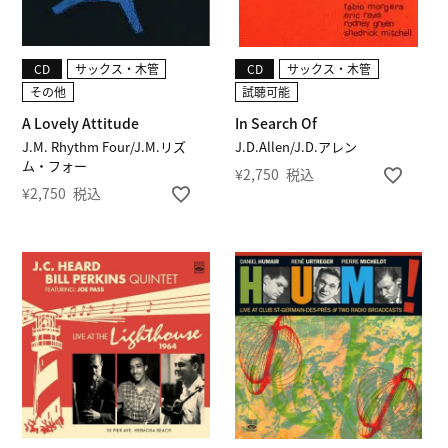
CD
サックス・木管
CD
サックス・木管
その他
試聴可能
A Lovely Attitude
In Search Of
J.M. Rhythm Four/J.M.リズ
J.D.Allen/J.D.アレン
ム・フォー
¥
2,750
税込
¥
2,750
税込