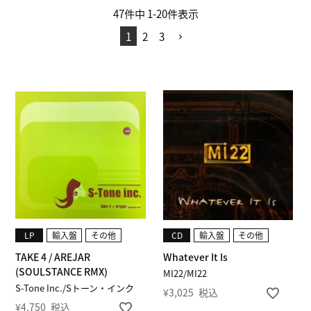
47
件中
1
-
20
件表示
1
2
3
LP
輸入盤
その他
CD
輸入盤
その他
TAKE 4 / AREJAR
Whatever It Is
(SOULSTANCE RMX)
MI22/MI22
S-Tone Inc./Sトーン・インク
¥
3,025
税込
¥
4,750
税込