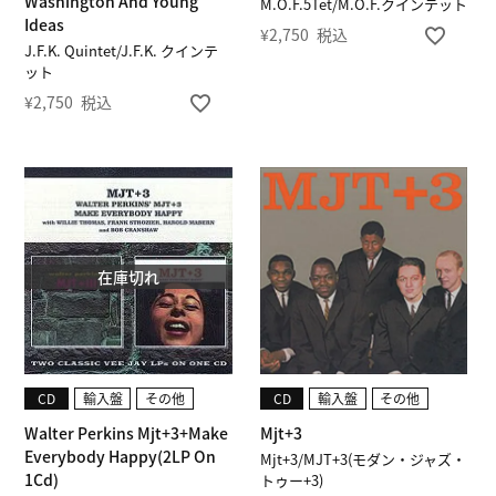
Washington And Young
M.O.F.5Tet/M.O.F.クインテット
Ideas
¥
2,750
税込
J.F.K. Quintet/J.F.K. クインテ
ット
¥
2,750
税込
在庫切れ
CD
輸入盤
その他
CD
輸入盤
その他
Walter Perkins Mjt+3+Make
Mjt+3
Everybody Happy(2LP On
Mjt+3/MJT+3(モダン・ジャズ・
1Cd)
トゥー+3)