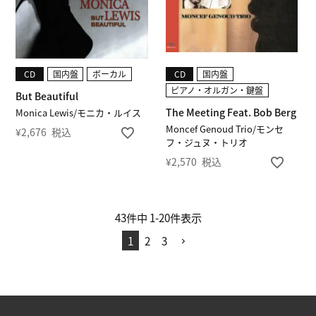
CD
国内盤
ボーカル
CD
国内盤
ピアノ・オルガン・鍵盤
But Beautiful
The Meeting Feat. Bob Berg
Monica Lewis/モニカ・ルイス
Moncef Genoud Trio/モンセ
¥
2,676
税込
フ・ジュヌ・トリオ
¥
2,570
税込
43
件中
1
-
20
件表示
1
2
3