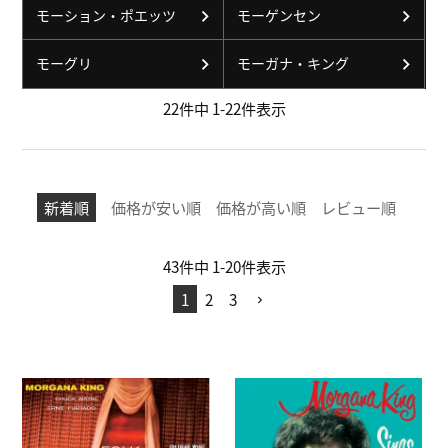
モーション・ポエッツ
モーゲンセン
モーグリ
モーガナ・キング
22
件中
1
-
22
件表示
新着順
価格が安い順
価格が高い順
レビュー順
43
件中
1
-
20
件表示
1
2
3