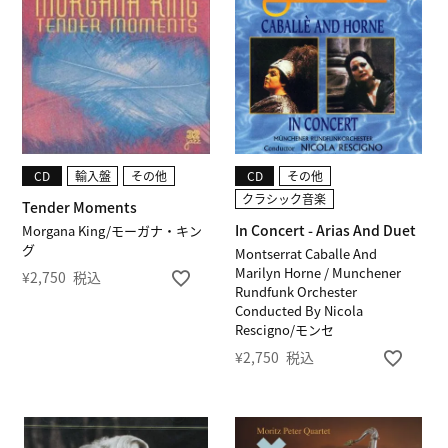
CD
輸入盤
その他
CD
その他
クラシック音楽
Tender Moments
In Concert - Arias And Duet
Morgana King/モーガナ・キン
グ
Montserrat Caballe And
Marilyn Horne / Munchener
¥
2,750
税込
Rundfunk Orchester
Conducted By Nicola
Rescigno/モンセ
¥
2,750
税込