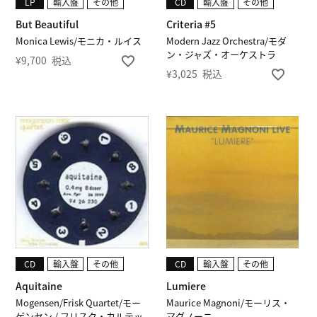
LP
輸入盤
その他
CD
輸入盤
その他
But Beautiful
Criteria #5
Monica Lewis/モニカ・ルイス
Modern Jazz Orchestra/モダ
ン・ジャズ・オーケストラ
¥
9,700
税込
¥
3,025
税込
CD
輸入盤
その他
CD
輸入盤
その他
Aquitaine
Lumiere
Mogensen/Frisk Quartet/モー
Maurice Magnoni/モーリス・
ゲンセン / フリスク・カルテッ
マグノーニ