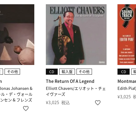
盤
その他
CD
輸入盤
その他
CD
m
The Return Of A Legend
Montmart
/Jonas Johansen &
Elliott Chavers/エリオット・チェ
Edith 
エミール・デ・ヴォール
イヴァーズ
¥
3,025
ンセン & フレンズ
¥
3,025
税込