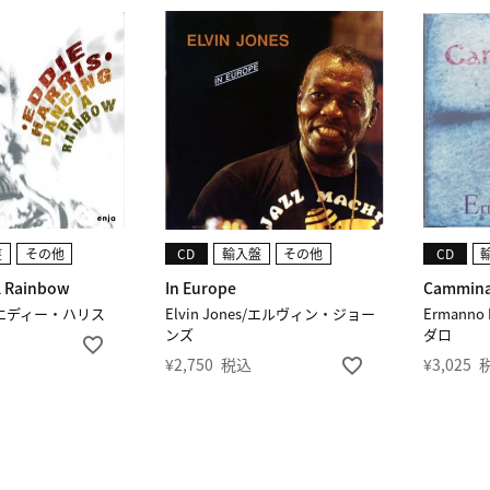
盤
その他
CD
輸入盤
その他
CD
A Rainbow
In Europe
Cammin
ris/エディー・ハリス
Elvin Jones/エルヴィン・ジョー
Ermann
ンズ
ダロ
¥
2,750
税込
¥
3,025