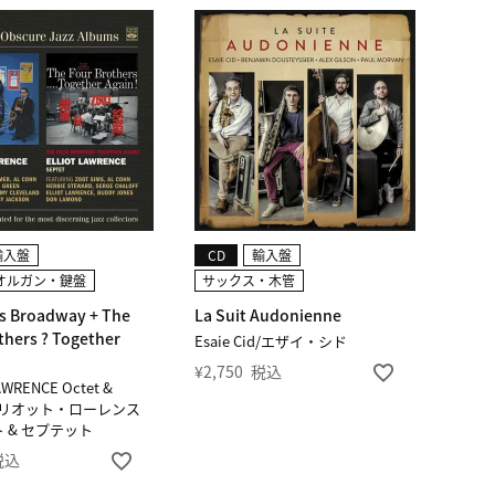
輸入盤
CD
輸入盤
オルガン・鍵盤
サックス・木管
s Broadway + The
La Suit Audonienne
thers ? Together
Esaie Cid/エザイ・シド
¥
2,750
税込
AWRENCE Octet &
t/エリオット・ローレンス
 & セプテット
税込