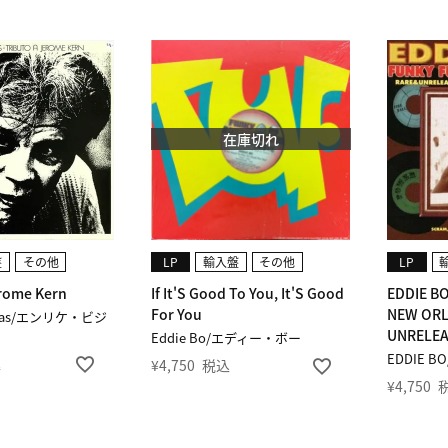
在庫切れ
盤
その他
LP
輸入盤
その他
LP
erome Kern
If It'S Good To You, It'S Good
EDDIE B
For You
NEW ORL
llegas/エンリケ・ビジ
UNRELEA
Eddie Bo/エディー・ボー
EDDIE 
込
¥
4,750
税込
¥
4,750