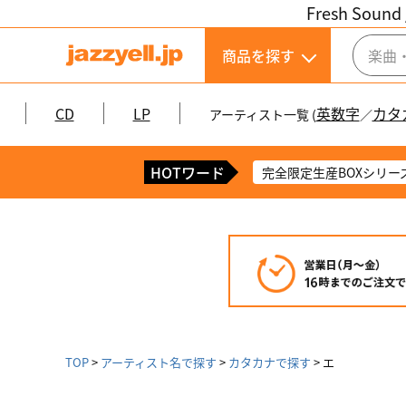
Fresh Sound 
商品を探す
CD
LP
英数字
カタ
アーティスト一覧 (
／
HOTワード
完全限定生産BOXシリー
TOP
アーティスト名で探す
カタカナで探す
エ