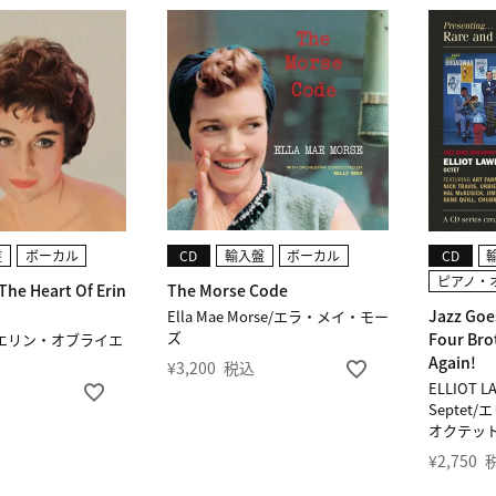
盤
ボーカル
CD
輸入盤
ボーカル
CD
ピアノ・
he Heart Of Erin
The Morse Code
Jazz Goe
Ella Mae Morse/エラ・メイ・モー
ズ
Four Bro
ien/エリン・オブライエ
Again!
¥
3,200
税込
ELLIOT L
Septe
オクテット
¥
2,750