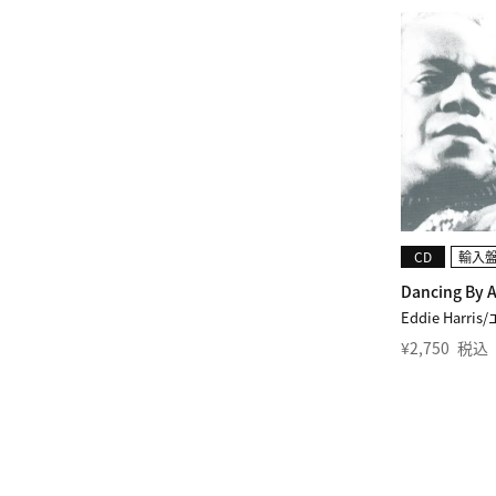
CD
輸入
Dancing By 
Eddie Har
¥
2,750
税込