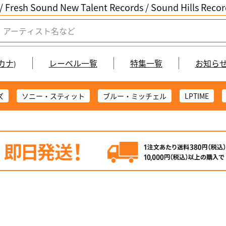
/ Fresh Sound New Talent Records /
Sound Hills Re
カナ
レーベル一覧
特集一覧
お知ら
)
ズ
ソニー・スティット
ブルー・ミッチェル
LPTIME