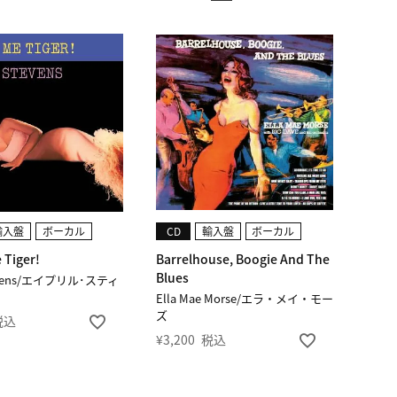
輸入盤
ボーカル
CD
輸入盤
ボーカル
 Tiger!
Barrelhouse, Boogie And The
Blues
tevens/エイプリル･スティ
Ella Mae Morse/エラ・メイ・モー
ズ
税込
¥
3,200
税込