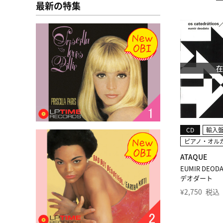
最新の特集
CD
輸入
ピアノ・オル
ATAQUE
EUMIR DEO
デオダート
¥
2,750
税込