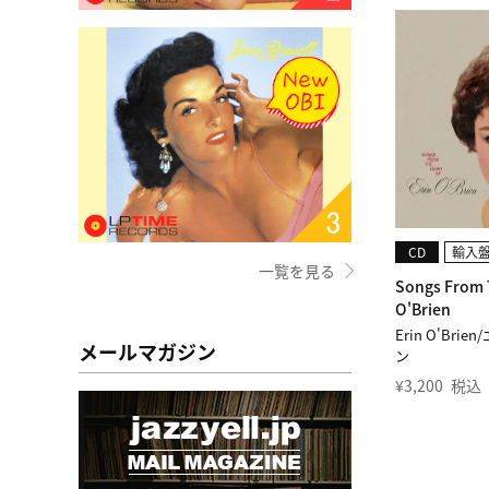
CD
輸入
一覧を見る
Songs From T
O'Brien
Erin O'Br
メールマガジン
ン
¥
3,200
税込