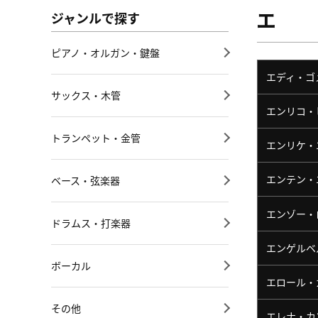
エ
ジャンルで探す
ピアノ・オルガン・鍵盤
エディ・ゴ
サックス・木管
エンリコ・
トランペット・金管
エンリケ・
エンテン・
ベース・弦楽器
エンゾー・
ドラムス・打楽器
エンゲルベ
ボーカル
エロール・
その他
エレナ・カ