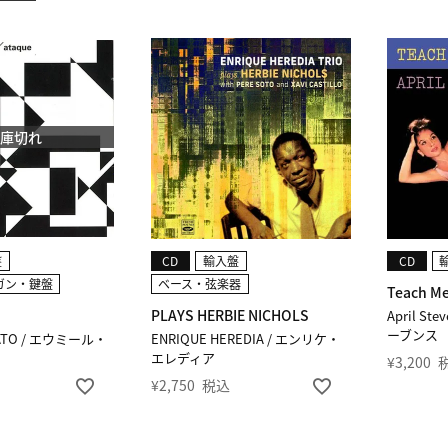
在庫切れ
盤
CD
輸入盤
CD
ガン・鍵盤
ベース・弦楽器
Teach Me
PLAYS HERBIE NICHOLS
April S
ーブンス
DATO / エウミール・
ENRIQUE HEREDIA / エンリケ・
エレディア
¥
3,200
¥
2,750
税込