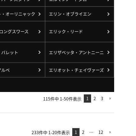
ト・オーリニャック
エリン・オブライエン
･ロングスワース
エリック・リード
・バレット
エリザベッタ・アントニーニ
アルベ
エリオット・チェイヴァーズ
1
2
3
115
件中
1
-
50
件表示
1
2
…
12
233
件中
1
-
20
件表示