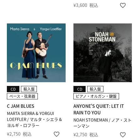
¥
3,600
税込
CD
輸入盤
CD
輸入盤
ベース・弦楽器
ピアノ・オルガン・鍵盤
C JAM BLUES
ANYONE'S QUIET: LET IT
RAIN TO YOU
MARTA SIERRA & YORGUI
LOEFFLER / マルタ・シエラ &
NOAH STONEMAN / ノア・スト
ヨルギ・ロフラー
ーンマン
¥
2,750
税込
¥
2,750
税込