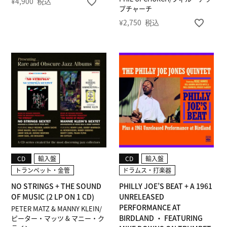
¥
4,900
税込
プチャーチ
¥
2,750
税込
CD
輸入盤
CD
輸入盤
トランペット・金管
ドラムス・打楽器
NO STRINGS + THE SOUND
PHILLY JOE’S BEAT + A 1961
OF MUSIC (2 LP ON 1 CD)
UNRELEASED
PERFORMANCE AT
PETER MATZ & MANNY KLEIN/
BIRDLAND ・ FEATURING
ピーター・マッツ & マニー・ク