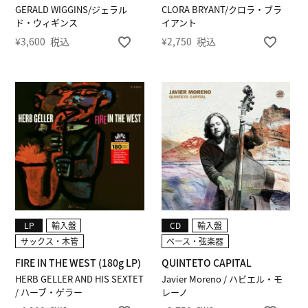
GERALD WIGGINS/ジェラル
CLORA BRYANT/クロラ・ブラ
ド・ウィギンス
イアント
¥
3,600
税込
¥
2,750
税込
LP
輸入盤
CD
輸入盤
サックス・木管
ベース・弦楽器
FIRE IN THE WEST (180g LP)
QUINTETO CAPITAL
HERB GELLER AND HIS SEXTET
Javier Moreno / ハビエル・モ
/ ハーブ・ゲラー
レーノ