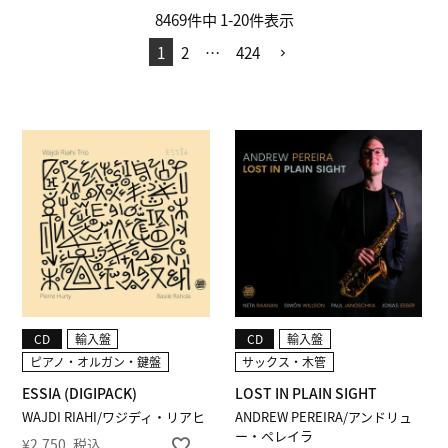
8469
件中
1
-
20
件表示
1
2
…
424
CD
輸入盤
CD
輸入盤
ピアノ・オルガン・鍵盤
サックス・木管
ESSIA (DIGIPACK)
LOST IN PLAIN SIGHT
WAJDI RIAHI/ワジディ・リアヒ
ANDREW PEREIRA/アンドリュ
ー・ペレイラ
¥
2,750
税込