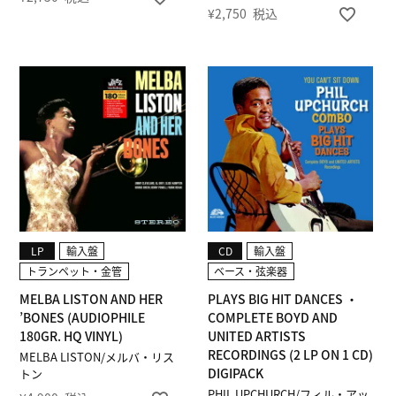
¥
2,750
税込
LP
輸入盤
CD
輸入盤
トランペット・金管
ベース・弦楽器
MELBA LISTON AND HER
PLAYS BIG HIT DANCES ・
’BONES (AUDIOPHILE
COMPLETE BOYD AND
180GR. HQ VINYL)
UNITED ARTISTS
RECORDINGS (2 LP ON 1 CD)
MELBA LISTON/メルバ・リス
DIGIPACK
トン
PHIL UPCHURCH/フィル・アッ