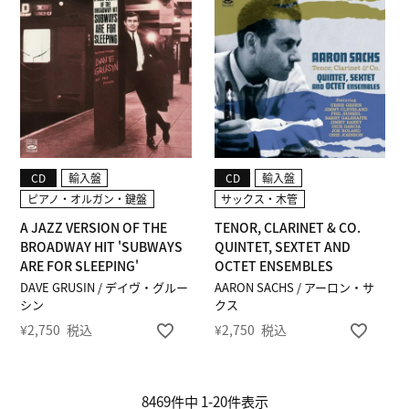
CD
輸入盤
CD
輸入盤
ピアノ・オルガン・鍵盤
サックス・木管
A JAZZ VERSION OF THE
TENOR, CLARINET & CO.
BROADWAY HIT 'SUBWAYS
QUINTET, SEXTET AND
ARE FOR SLEEPING'
OCTET ENSEMBLES
DAVE GRUSIN / デイヴ・グルー
AARON SACHS / アーロン・サ
シン
クス
¥
2,750
税込
¥
2,750
税込
8469
件中
1
-
20
件表示