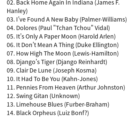
02. Back Home Again In Indiana (James F.
Hanley)
03. I’ve Found A New Baby (Palmer-Williams)
04. Dolores (Paul "Tchan Tchou" Vidal)
05. It’s Only A Paper Moon (Harold Arlen)
06. It Don’t Mean A Thing (Duke Ellington)
07. How High The Moon (Lewis-Hamilton)
08. Django’s Tiger (Django Reinhardt)
09. Clair De Lune (Joseph Kosma)
10. It Had To Be You (Kahn-Jones)
11. Pennies From Heaven (Arthur Johnston)
12. Swing Gitan (Unknown)
13. Limehouse Blues (Furber-Braham)
14. Black Orpheus (Luiz Bonf?)