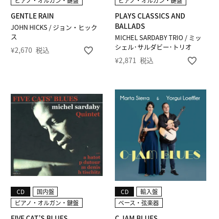
ピアノ・オルガン・鍵盤
ピアノ・オルガン・鍵盤
GENTLE RAIN
PLAYS CLASSICS AND
BALLADS
JOHN HICKS / ジョン・ヒック
ス
MICHEL SARDABY TRIO / ミッ
シェル･サルダビー･トリオ
¥
2,670
税込
¥
2,871
税込
CD
国内盤
CD
輸入盤
ピアノ・オルガン・鍵盤
ベース・弦楽器
FIVE CAT’S BLUES
C JAM BLUES