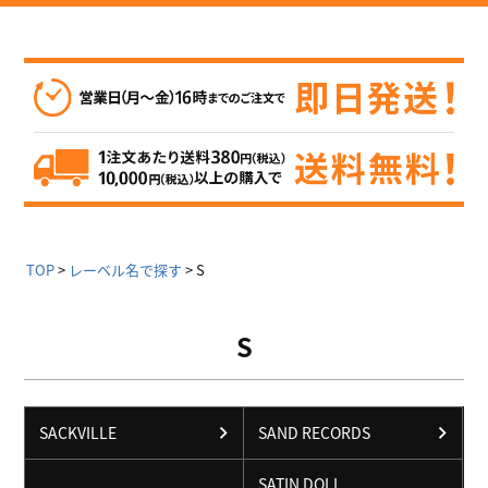
TOP
レーベル名で探す
S
S
SACKVILLE
SAND RECORDS
SATIN DOLL