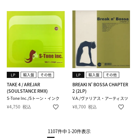
LP
輸入盤
その他
LP
輸入盤
その他
TAKE 4 / AREJAR
BREAKI N' BOSSA CHAPTER
(SOULSTANCE RMX)
2 (2LP)
S-Tone Inc./Sトーン・インク
V.A./ヴァリアス・アーティスツ
¥
4,750
税込
¥
8,700
税込
1107
件中
1
-
20
件表示