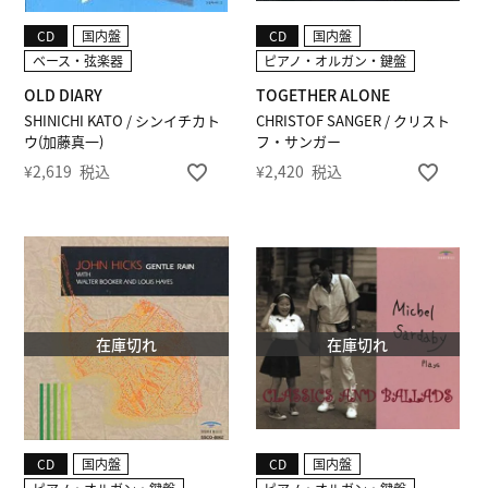
CD
国内盤
CD
国内盤
ベース・弦楽器
ピアノ・オルガン・鍵盤
OLD DIARY
TOGETHER ALONE
SHINICHI KATO / シンイチカト
CHRISTOF SANGER / クリスト
ウ(加藤真一)
フ・サンガー
¥
2,619
税込
¥
2,420
税込
在庫切れ
在庫切れ
CD
国内盤
CD
国内盤