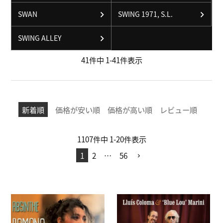
SWAN
SWING 1971, S.L.
SWING ALLEY
41
件中
1
-
41
件表示
新着順
価格が安い順
価格が高い順
レビュー順
1107
件中
1
-
20
件表示
1
2
…
56