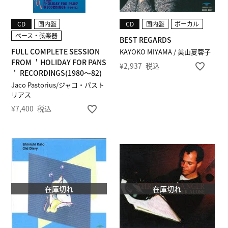
CD
国内盤
CD
国内盤
ボーカル
ベース・弦楽器
BEST REGARDS
FULL COMPLETE SESSION
KAYOKO MIYAMA / 美山夏蓉子
FROM ＇HOLIDAY FOR PANS
¥
2,937
税込
＇ RECORDINGS(1980～82)
Jaco Pastorius/ジャコ・パスト
リアス
¥
7,400
税込
在庫切れ
在庫切れ