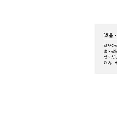
返品
商品の
良・破
せくだ
以内、