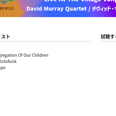
リスト
試聴す
regation Of Our Children
 Octofunk
ope