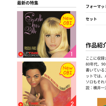
最新の特集
フォーマッ
セット
作品紹
ここに収録
80年代、
書いている
ットでは、
ソロもそれ
説：横井一