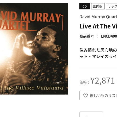
CD
国内盤
サッ
David Murray Q
Live At The V
商品番号
LNCD400
住み慣れた居心地の
ット・マレイのライ
¥
2,871
欲しいものリス