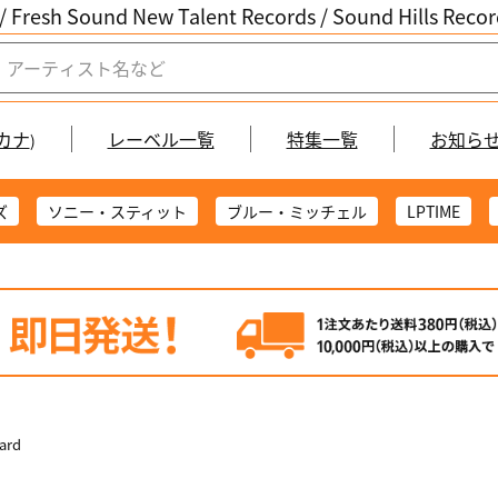
/ Fresh Sound New Talent Records /
Sound Hills Re
カナ
レーベル一覧
特集一覧
お知ら
)
ズ
ソニー・スティット
ブルー・ミッチェル
LPTIME
uard