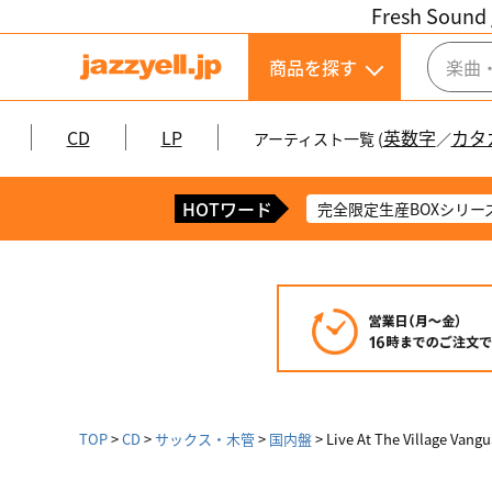
Fresh Sound 
商品を探す
CD
LP
英数字
カタ
アーティスト一覧 (
／
HOTワード
完全限定生産BOXシリー
TOP
CD
サックス・木管
国内盤
Live At The Village Vang