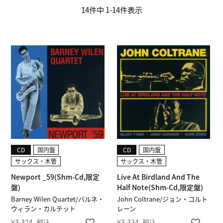
14
件中
1
-
14
件表示
CD
国内盤
CD
国内盤
サックス・木管
サックス・木管
Newport _59(Shm-Cd,限定
Live At Birdland And The
盤)
Half Note(Shm-Cd,限定盤)
Barney Wilen Quartet/バルネ・
John Coltrane/ジョン・コルト
ウィラン・カルテット
レーン
¥
3,324
税込
¥
3,324
税込