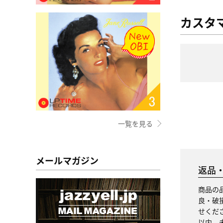
カスタ
一覧を見る
メールマガジン
返品
商品の
良・破
せくだ
以内、