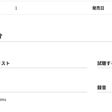
1
発売日
介
リスト
試聴す
録音
ims