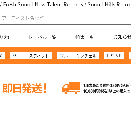
/ Fresh Sound New Talent Records /
Sound Hills Re
カナ
レーベル一覧
特集一覧
お知ら
)
ズ
ソニー・スティット
ブルー・ミッチェル
LPTIME