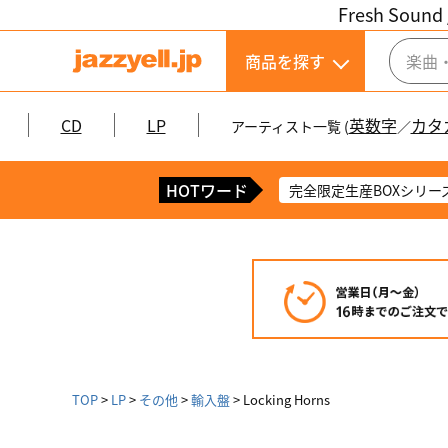
Fresh Sound 
商品を探す
CD
LP
英数字
カタ
アーティスト一覧 (
／
HOTワード
完全限定生産BOXシリー
TOP
LP
その他
輸入盤
Locking Horns