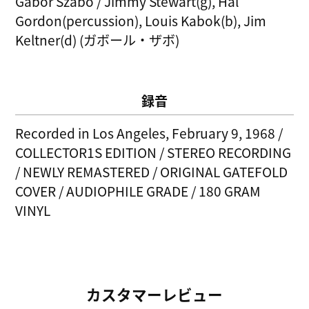
Gabor Szabo / Jimmy Stewart(g), Hal
Gordon(percussion), Louis Kabok(b), Jim
Keltner(d) (ガボール・ザボ)
録音
Recorded in Los Angeles, February 9, 1968 /
COLLECTOR1S EDITION / STEREO RECORDING
/ NEWLY REMASTERED / ORIGINAL GATEFOLD
COVER / AUDIOPHILE GRADE / 180 GRAM
VINYL
カスタマーレビュー