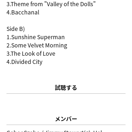
3.Theme from "Valley of the Dolls"
4.Bacchanal
Side B)
1.Sunshine Superman
2.Some Velvet Morning
3.The Look of Love
4.Divided City
試聴する
メンバー