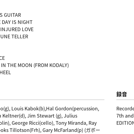
'S GUITAR
 DAY IS NIGHT
 INJURED LOVE
TUNE TELLER
CE
Y IN THE MOON (FROM KODALY)
WHEEL
録音
o(g), Louis Kabok(b),Hal Gordon(percussion,
Recorde
 Keltner(d), Jim Stewart (g), Julius
7th an
olin), George Ricci(cello), Tony Miranda, Ray
EDITIO
ooks Tillotson(Frh), Gary McFarland(p) (ガボー