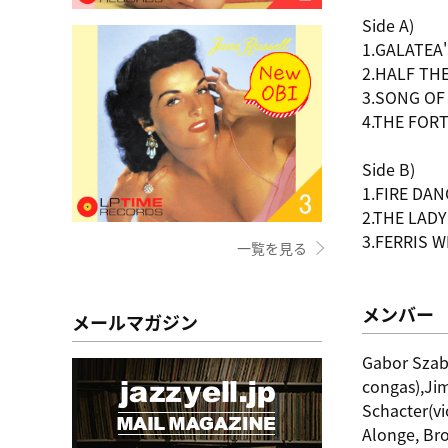
Side A)
1.GALATEA
2.HALF THE
3.SONG OF
4.THE FOR
Side B)
1.FIRE DAN
2.THE LAD
3.FERRIS 
一覧を見る
メンバー
メールマガジン
Gabor Szab
congas),Jim
Schacter(vi
Alonge, Br