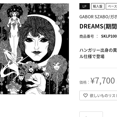
LP
輸入盤
ベー
GABOR SZABO/
DREAMS(期間限
商品番号
SKLP10
ハンガリー出身の異
ル仕様で登場
¥
7,700
欲しいものリス