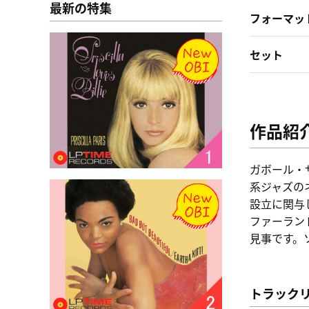
最新の特集
フォーマッ
セット
作品紹
ガボール・
系ジャズの
設立に関与
ファーラン
見事です。
トラック