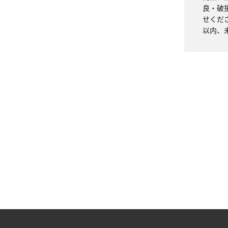
良・破
せくだ
以内、