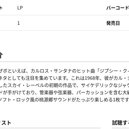
ト
LP
バーコー
1
発売日
介
ザボといえば、カルロス・サンタナのヒット曲「ジプシー・ク
ネタとしても注目を集めています。これは1968年、彼がカル
したスカイ・レーベルの初期の作品で、サイケデリックなジャ
ドが手がけており、管楽器や弦楽器、パーカッションを含む大
ソフト・ロック風の桃源郷サウンドがたっぷり楽しめる1枚です
リスト
試聴す