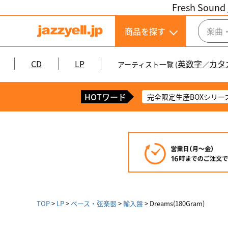
Fresh Sound 
商品を探す
CD
LP
英数字
カタ
アーティスト一覧 (
／
HOTワード
完全限定生産BOXシリー
TOP
LP
ベース・弦楽器
輸入盤
Dreams(180Gram)