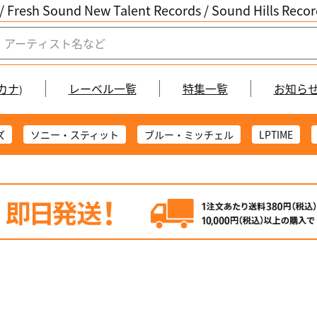
/ Fresh Sound New Talent Records /
Sound Hills Re
カナ
レーベル一覧
特集一覧
お知ら
)
ズ
ソニー・スティット
ブルー・ミッチェル
LPTIME