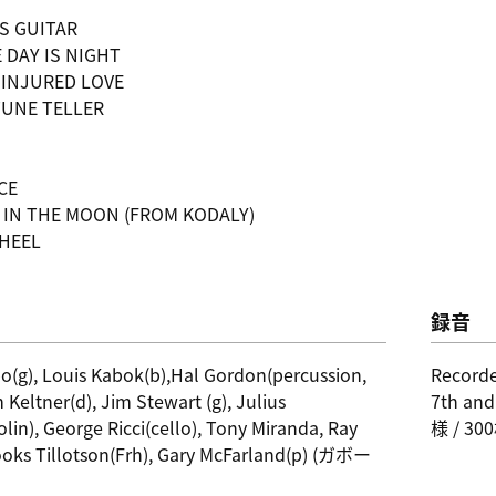
'S GUITAR
 DAY IS NIGHT
 INJURED LOVE
TUNE TELLER
CE
Y IN THE MOON (FROM KODALY)
WHEEL
録音
o(g), Louis Kabok(b),Hal Gordon(percussion,
Recorde
 Keltner(d), Jim Stewart (g), Julius
7th an
olin), George Ricci(cello), Tony Miranda, Ray
様 / 3
ooks Tillotson(Frh), Gary McFarland(p) (ガボー