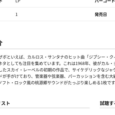
ト
LP
バーコー
1
発売日
介
ザボといえば、カルロス・サンタナのヒット曲「ジプシー・ク
ネタとしても注目を集めています。これは1968年、彼がカル
したスカイ・レーベルの初期の作品で、サイケデリックなジャ
ドが手がけており、管楽器や弦楽器、パーカッションを含む大
ソフト・ロック風の桃源郷サウンドがたっぷり楽しめる1枚です
リスト
試聴す