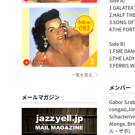
Side A)
1.GALATEA
2.HALF THE
3.SONG OF
4.THE FOR
Side B)
1.FIRE DAN
2.THE LAD
3.FERRIS 
一覧を見る
メンバー
メールマガジン
Gabor Szab
congas),Jim
Schacter(vi
Alonge, Br
ル・ザボ)