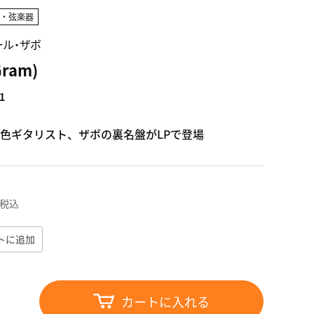
ス・弦楽器
ボール・ザボ
Gram)
1
色ギタリスト、ザボの裏名盤がLPで登場
税込
トに追加
カートに入れる