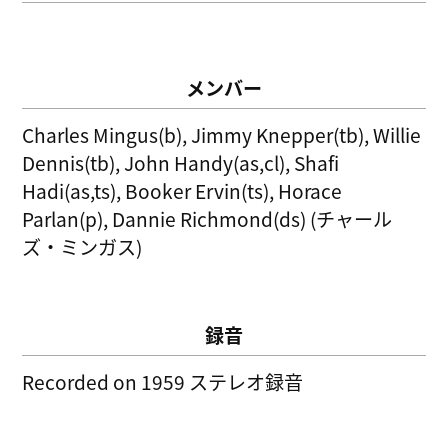
メンバー
Charles Mingus(b), Jimmy Knepper(tb), Willie
Dennis(tb), John Handy(as,cl), Shafi
Hadi(as,ts), Booker Ervin(ts), Horace
Parlan(p), Dannie Richmond(ds) (チャール
ズ・ミンガス)
録音
Recorded on 1959 ステレオ録音