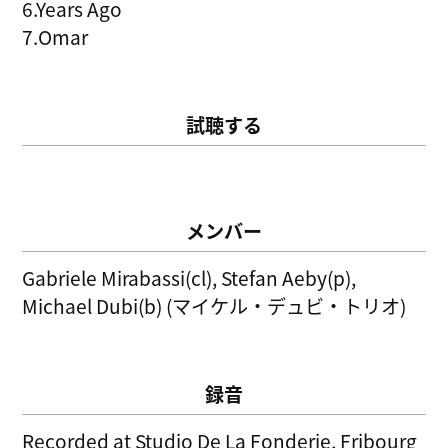
6.Years Ago
7.Omar
試聴する
メンバー
Gabriele Mirabassi(cl), Stefan Aeby(p),
Michael Dubi(b) (マイケル・デュビ・トリオ)
録音
Recorded at Studio De La Fonderie, Fribourg