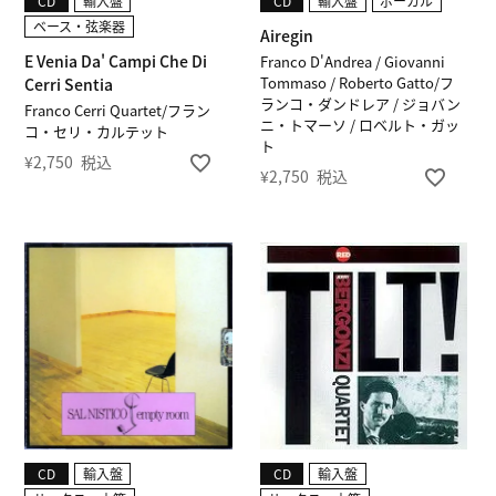
CD
輸入盤
CD
輸入盤
ボーカル
ベース・弦楽器
Airegin
E Venia Da' Campi Che Di
Franco D'Andrea / Giovanni
Tommaso / Roberto Gatto/フ
Cerri Sentia
ランコ・ダンドレア / ジョバン
Franco Cerri Quartet/フラン
ニ・トマーソ / ロベルト・ガッ
コ・セリ・カルテット
ト
¥
2,750
税込
¥
2,750
税込
CD
輸入盤
CD
輸入盤