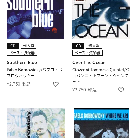
CD
輸入盤
CD
輸入盤
ベース・弦楽器
ベース・弦楽器
Southern Blue
Over The Ocean
Pablo Bobrowicky/パブロ・ボ
Giovanni Tommaso Quintet/ジ
ブロウィッキー
ョバンニ・トマーソ・クインテ
ット
¥
2,750
税込
¥
2,750
税込