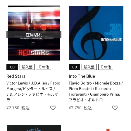
在庫切れ
CD
輸入盤
その他
CD
輸入盤
その他
Red Stars
Into The Blue
Victor Lewis / J.D.Allen / Fabio
Flavio Boltro / Michele Bozza /
Morgera/ビクター・ルイス /
Piero Bassini / Riccardo
J.D.アレン / ファビオ・モルゲ
Fioravanti / Giampiero Prina/
ラ
フラビオ・ボルトロ
¥
2,750
税込
¥
2,750
税込