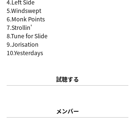
4.Left Side
5.Windswept
6.Monk Points
7.Strollin'
8.Tune for Slide
9.Jorisation
10.Yesterdays
試聴する
メンバー