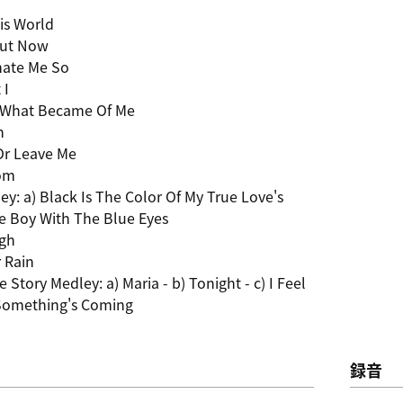
is World
out Now
nate Me So
 I
 What Became Of Me
h
Or Leave Me
om
ey: a) Black Is The Color Of My True Love's
he Boy With The Blue Eyes
igh
 Rain
 Story Medley: a) Maria - b) Tonight - c) I Feel
 Something's Coming
録音