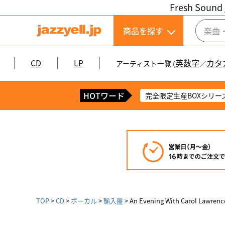
Fresh Sound 
商品を探す
CD
LP
英数字
カタ
アーティスト一覧 (
／
HOTワード
完全限定生産BOXシリー
TOP
CD
ボーカル
輸入盤
An Evening With Carol Lawrenc