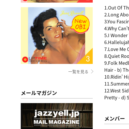
1.Out Of Th
2.Long Ab
3.You Fasci
4.Why Can't
5.I Wonder
6.Halleluja
7.Love Me 
8.Quiet Ro
9.Folk Medl
Hair - b) T
一覧を見る
10.Ridin' H
11.Summer
12.West Side
メールマガジン
Pretty - d)
メンバー