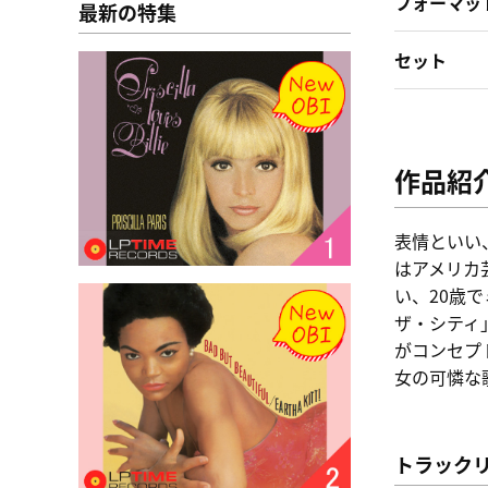
フォーマッ
最新の特集
セット
作品紹
表情といい
はアメリカ芸
い、20歳
ザ・シティ
がコンセプ
女の可憐な
トラック