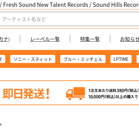
/ Fresh Sound New Talent Records /
Sound Hills Re
カナ
レーベル一覧
特集一覧
お知ら
)
ズ
ソニー・スティット
ブルー・ミッチェル
LPTIME
e