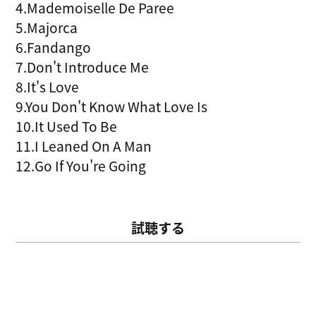
4.Mademoiselle De Paree
5.Majorca
6.Fandango
7.Don't Introduce Me
8.It's Love
9.You Don't Know What Love Is
10.It Used To Be
11.I Leaned On A Man
12.Go If You're Going
試聴する