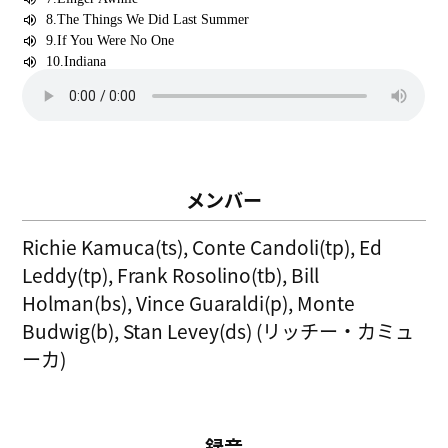
メンバー
Richie Kamuca(ts), Conte Candoli(tp), Ed
Leddy(tp), Frank Rosolino(tb), Bill
Holman(bs), Vince Guaraldi(p), Monte
Budwig(b), Stan Levey(ds) (リッチー・カミュ
ーカ)
録音