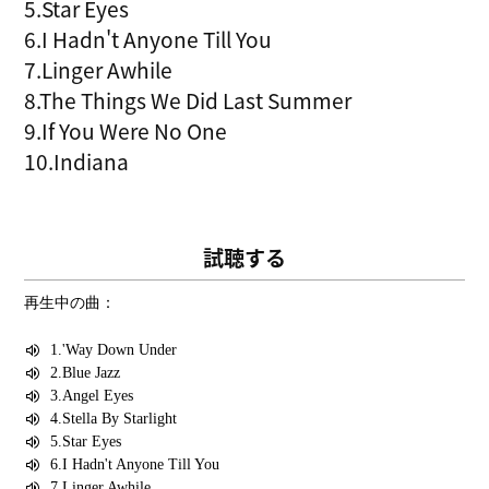
5.Star Eyes
6.I Hadn't Anyone Till You
7.Linger Awhile
8.The Things We Did Last Summer
9.If You Were No One
10.Indiana
試聴する