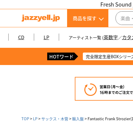
Fresh Sound 
商品を探す
CD
LP
英数字
カタ
アーティスト一覧 (
／
HOTワード
完全限定生産BOXシリー
TOP
LP
サックス・木管
輸入盤
Fantastic Frank Strozier