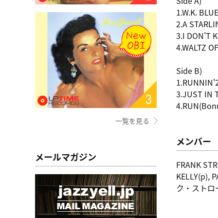
Side A)
1.W.K. BLU
2.A STARL
3.I DON'T
4.WALTZ O
Side B)
1.RUNNIN'
3.JUST IN 
4.RUN(Bonu
一覧を見る
メンバー
メールマガジン
FRANK STR
KELLY(p),
ク・ストロ