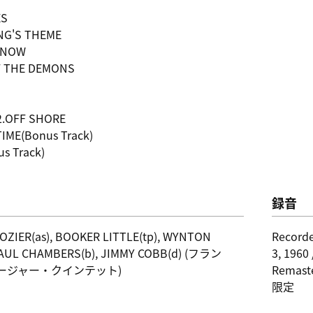
ES
ING'S THEME
 KNOW
F THE DEMONS
2.OFF SHORE
TIME(Bonus Track)
s Track)
録音
OZIER(as), BOOKER LITTLE(tp), WYNTON
Recorde
 PAUL CHAMBERS(b), JIMMY COBB(d) (フラン
3, 1960
ージャー・クインテット)
Remaste
限定