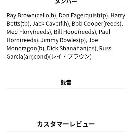
メンバー
Ray Brown(cello,b), Don Fagerquist(tp), Harry
Betts(tb), Jack Cave(flh), Bob Cooper(reeds),
Med Flory(reeds), Bill Hood(reeds), Paul
Horn(reeds), Jimmy Rowles(p), Joe
Mondragon(b), Dick Shanahan(ds), Russ
Garcia(arr,cond)(レイ・ブラウン)
録音
カスタマーレビュー