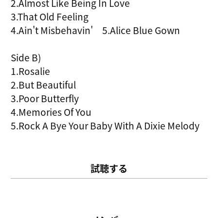
2.Almost Like Being In Love
3.That Old Feeling
4.Ain't Misbehavin' 5.Alice Blue Gown
Side B)
1.Rosalie
2.But Beautiful
3.Poor Butterfly
4.Memories Of You
5.Rock A Bye Your Baby With A Dixie Melody
試聴する