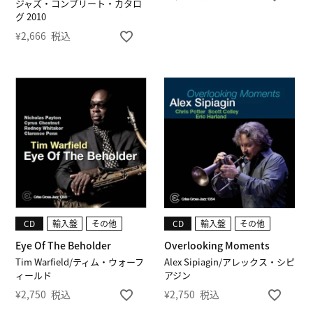
ジャズ・コンプリート・カタロ
グ 2010
¥
2,666
税込
CD
輸入盤
その他
CD
輸入盤
その他
Eye Of The Beholder
Overlooking Moments
Tim Warfield/ティム・ウォーフ
Alex Sipiagin/アレックス・シピ
ィールド
アジン
¥
2,750
税込
¥
2,750
税込