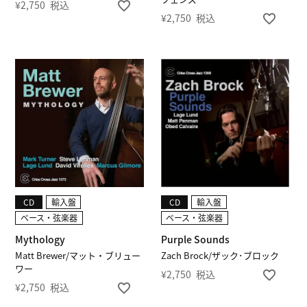
¥
2,750
税込
¥
2,750
税込
CD
輸入盤
CD
輸入盤
ベース・弦楽器
ベース・弦楽器
Mythology
Purple Sounds
Matt Brewer/マット・ブリュー
Zach Brock/ザック･ブロック
ワー
¥
2,750
税込
¥
2,750
税込