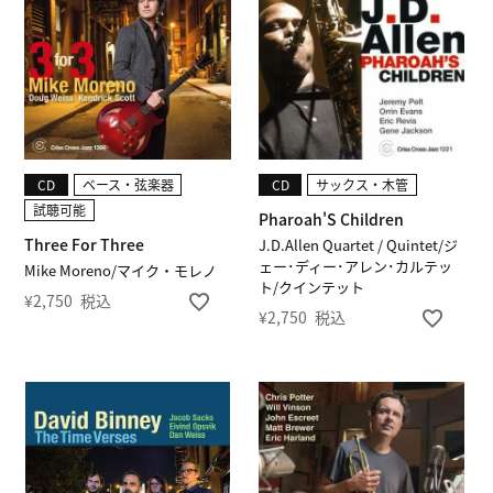
CD
ベース・弦楽器
CD
サックス・木管
試聴可能
Pharoah'S Children
Three For Three
J.D.Allen Quartet / Quintet/ジ
ェー･ディー･アレン･カルテッ
Mike Moreno/マイク・モレノ
ト/クインテット
¥
2,750
税込
¥
2,750
税込