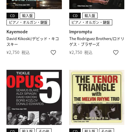
CD
輸入盤
CD
輸入盤
ピアノ・オルガン・鍵盤
ピアノ・オルガン・鍵盤
Kayemode
Impromptu
David Kikoski/デビッド・キコ
The Rodriguez Brothers/ロドリ
スキー
ゲス ･ ブラザーズ
¥
2,750
税込
¥
2,750
税込
CD
輸入盤
その他
CD
輸入盤
その他