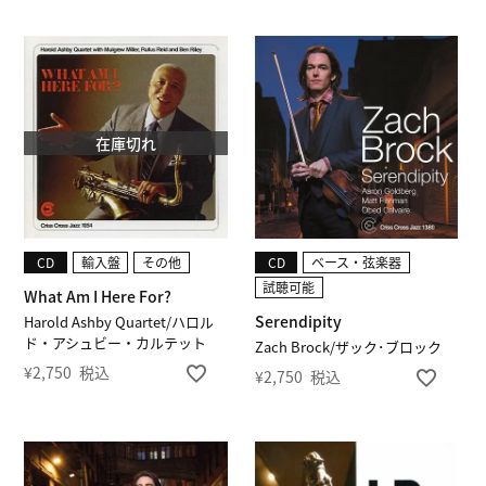
在庫切れ
CD
輸入盤
その他
CD
ベース・弦楽器
試聴可能
What Am I Here For?
Serendipity
Harold Ashby Quartet/ハロル
ド・アシュビー・カルテット
Zach Brock/ザック･ブロック
¥
2,750
税込
¥
2,750
税込