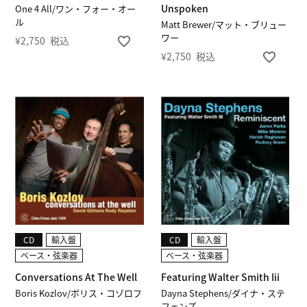
Unspoken
One 4 All/ワン・フォー・オー
ル
Matt Brewer/マット・ブリュー
ワー
¥
2,750
税込
¥
2,750
税込
CD
輸入盤
CD
輸入盤
ベース・弦楽器
ベース・弦楽器
Conversations At The Well
Featuring Walter Smith Iii
Boris Kozlov/ボリス・コゾロフ
Dayna Stephens/ダイナ・ステ
フェンズ