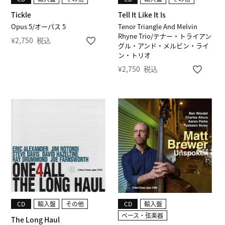
Tickle
Tell It Like It Is
Opus 5/オーパス 5
Tenor Triangle And Melvin
Rhyne Trio/テナー・トライアン
¥
2,750
税込
グル・アンド・メルビン・ライ
ン・トリオ
¥
2,750
税込
CD
輸入盤
その他
CD
輸入盤
ベース・弦楽器
The Long Haul