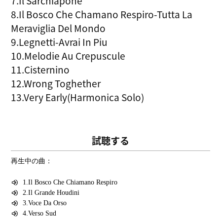
7.Il Sarchiapone
8.Il Bosco Che Chamano Respiro-Tutta La
Meraviglia Del Mondo
9.Legnetti-Avrai In Piu
10.Melodie Au Crepuscule
11.Cisternino
12.Wrong Toghether
13.Very Early(Harmonica Solo)
試聴する