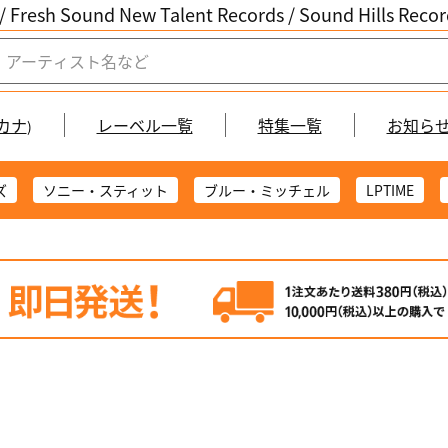
/ Fresh Sound New Talent Records /
Sound Hills Re
カナ
レーベル一覧
特集一覧
お知ら
)
ズ
ソニー・スティット
ブルー・ミッチェル
LPTIME