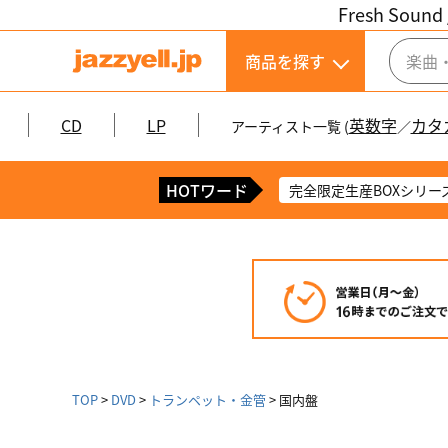
Fresh Sound 
商品を探す
CD
LP
英数字
カタ
アーティスト一覧 (
／
HOTワード
完全限定生産BOXシリー
TOP
DVD
トランペット・金管
国内盤