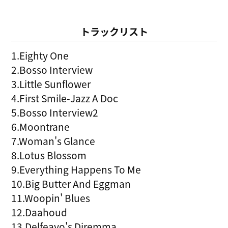
トラックリスト
1.Eighty One
2.Bosso Interview
3.Little Sunflower
4.First Smile-Jazz A Doc
5.Bosso Interview2
6.Moontrane
7.Woman's Glance
8.Lotus Blossom
9.Everything Happens To Me
10.Big Butter And Eggman
11.Woopin' Blues
12.Daahoud
13.Delfeayo's Diremma