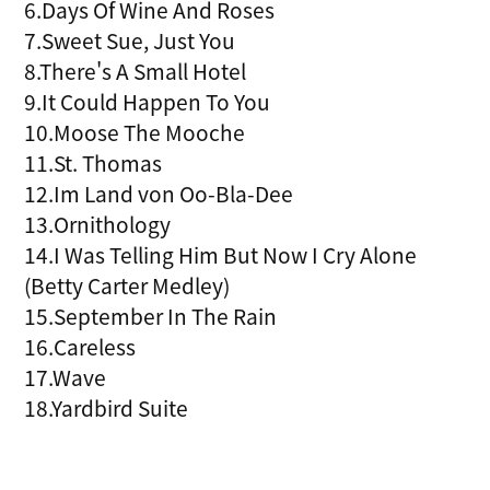
6.Days Of Wine And Roses
7.Sweet Sue, Just You
8.There's A Small Hotel
9.It Could Happen To You
10.Moose The Mooche
11.St. Thomas
12.Im Land von Oo-Bla-Dee
13.Ornithology
14.I Was Telling Him But Now I Cry Alone
(Betty Carter Medley)
15.September In The Rain
16.Careless
17.Wave
18.Yardbird Suite