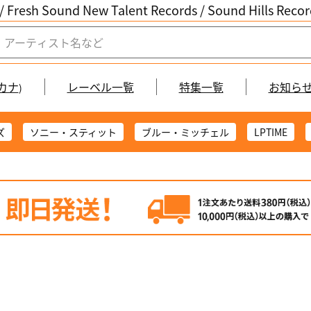
/ Fresh Sound New Talent Records /
Sound Hills Re
カナ
レーベル一覧
特集一覧
お知ら
)
ズ
ソニー・スティット
ブルー・ミッチェル
LPTIME