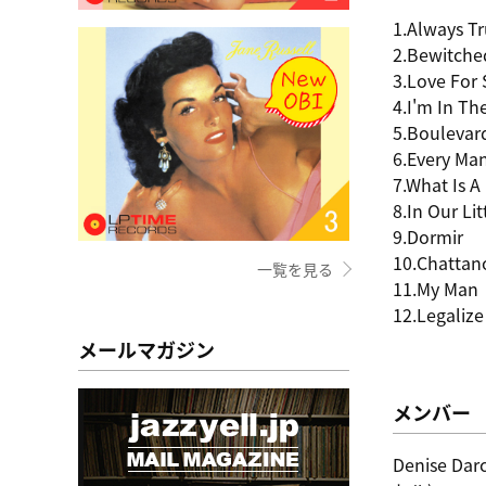
1.Always Tr
2.Bewitche
3.Love For 
4.I'm In T
5.Boulevar
6.Every Man
7.What Is A
8.In Our Lit
9.Dormir
10.Chatta
一覧を見る
11.My Man
12.Legaliz
メールマガジン
メンバー
Denise Dar