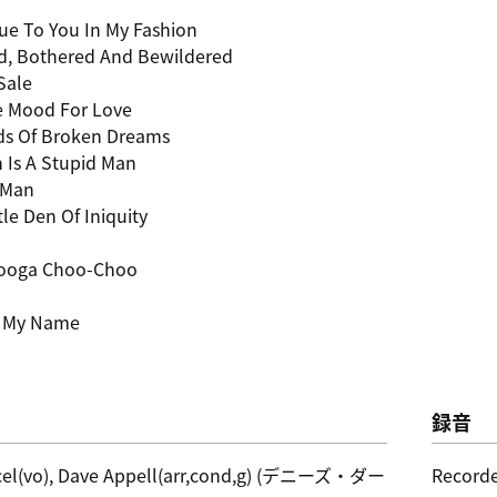
ue To You In My Fashion
d, Bothered And Bewildered
Sale
he Mood For Love
ds Of Broken Dreams
 Is A Stupid Man
 Man
tle Den Of Iniquity
nooga Choo-Choo
e My Name
録音
cel(vo), Dave Appell(arr,cond,g) (デニーズ・ダー
Recorde