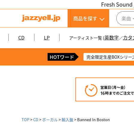
Fresh Sound 
商品を探す
CD
LP
英数字
カタ
アーティスト一覧 (
／
HOTワード
完全限定生産BOXシリー
TOP
CD
ボーカル
輸入盤
Banned In Boston