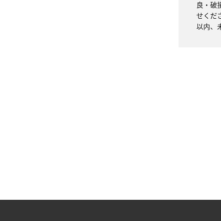
良・破
せくだ
以内、