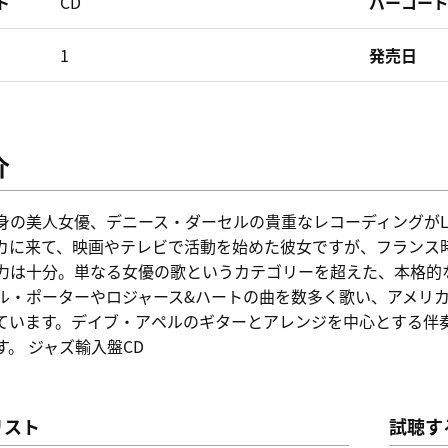
ト
CD
バーコー
1
発売日
介
身の美人女優、デニース・ダーセルの貴重なレコーディングがLP
カに来て、映画やテレビで活動を始めた彼女ですが、フランス
力は十分。単なる女優の歌というカテゴリーを超えた、本格的
ル・ポーターやロジャース&ハートの曲を数多く歌い、アメリ
ています。デイブ・アペルのギターとアレンジを中心とする伴
す。 ジャズ輸入盤CD
リスト
試聴す