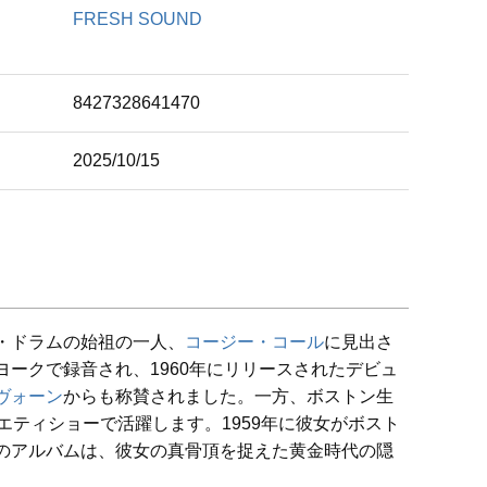
名
FRESH SOUND
ド
8427328641470
2025/10/15
・ドラムの始祖の一人、
コージー・コール
に見出さ
ークで録音され、1960年にリリースされたデビュ
ヴォーン
からも称賛されました。一方、ボストン生
エティショーで活躍します。1959年に彼女がボスト
のアルバムは、彼女の真骨頂を捉えた黄金時代の隠