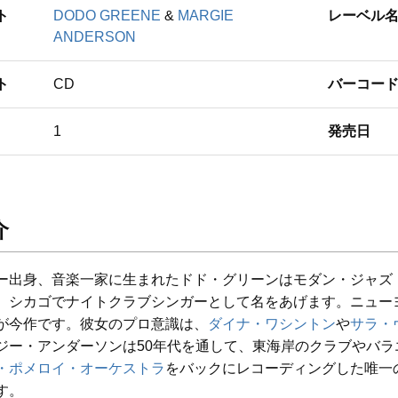
ト
DODO GREENE
&
MARGIE
レーベル
ANDERSON
ト
CD
バーコー
1
発売日
介
ー出身、音楽一家に生まれたドド・グリーンはモダン・ジャズ
、シカゴでナイトクラブシンガーとして名をあげます。ニューヨ
が今作です。彼女のプロ意識は、
ダイナ・ワシントン
や
サラ・
ジー・アンダーソンは50年代を通して、東海岸のクラブやバラ
・ポメロイ・オーケストラ
をバックにレコーディングした唯一
す。