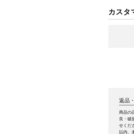
カスタ
返品
商品の
良・破
せくだ
以内、