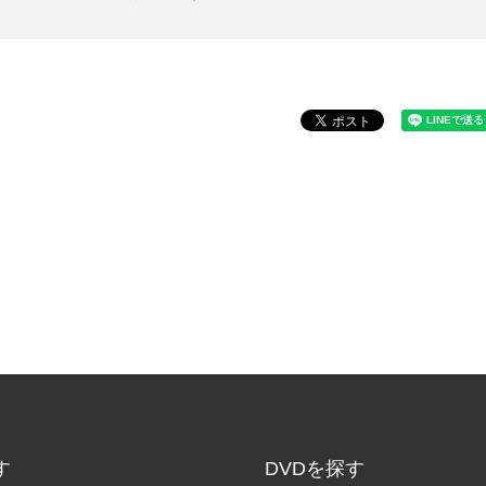
す
DVDを探す