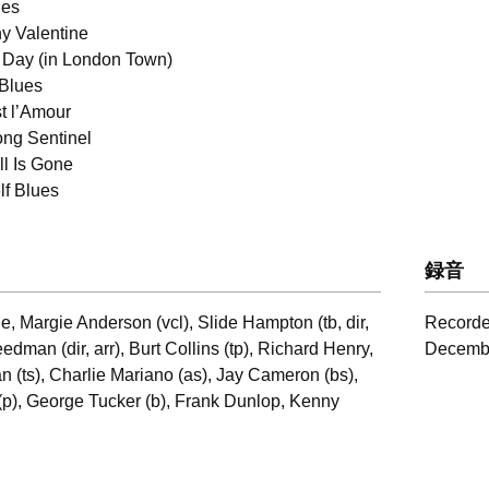
ues
y Valentine
 Day (in London Town)
Blues
st l’Amour
ng Sentinel
ll Is Gone
lf Blues
録音
, Margie Anderson (vcl), Slide Hampton (tb, dir,
Recorde
eedman (dir, arr), Burt Collins (tp), Richard Henry,
Decembe
(ts), Charlie Mariano (as), Jay Cameron (bs),
(p), George Tucker (b), Frank Dunlop, Kenny