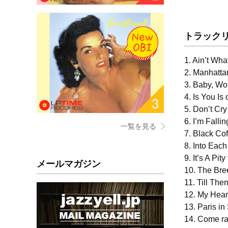
トラック
1. Ain’t Wh
2. Manhatta
3. Baby, W
4. Is You Is
5. Don’t Cr
6. I’m Fallin
一覧を見る
7. Black Co
8. Into Eac
9. It’s A Pi
メールマガジン
10. The Bre
11. Till The
12. My Heart 
13. Paris in
14. Come ra