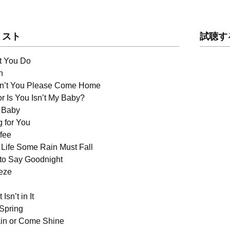
リスト
試聴す
at You Do
n
on’t You Please Come Home
 or Is You Isn’t My Baby?
y Baby
g for You
ffee
h Life Some Rain Must Fall
ty to Say Goodnight
eze
n
Isn’t in It
 Spring
in or Come Shine