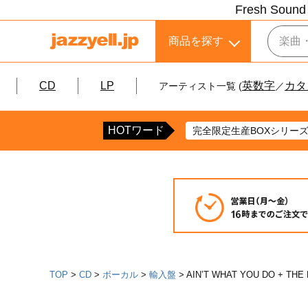
Fresh Sound 
商品を探す
CD
LP
英数字
カタ
アーティスト一覧 (
／
HOTワード
完全限定生産BOXシリー
TOP
CD
ボーカル
輸入盤
AIN’T WHAT YOU DO + THE 