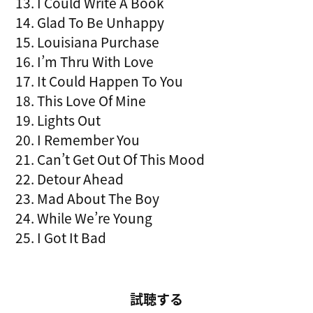
13. I Could Write A Book
14. Glad To Be Unhappy
15. Louisiana Purchase
16. I’m Thru With Love
17. It Could Happen To You
18. This Love Of Mine
19. Lights Out
20. I Remember You
21. Can’t Get Out Of This Mood
22. Detour Ahead
23. Mad About The Boy
24. While We’re Young
25. I Got It Bad
試聴する