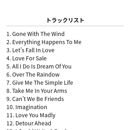
トラックリスト
1. Gone With The Wind
2. Everything Happens To Me
3. Let’s Fall In Love
4. Love For Sale
5. All I Do Is Dream Of You
6. Over The Raindow
7. Give Me The Simple Life
8. Take Me In Your Arms
9. Can’t We Be Friends
10. Imagination
11. Love You Madly
12. Detour Ahead