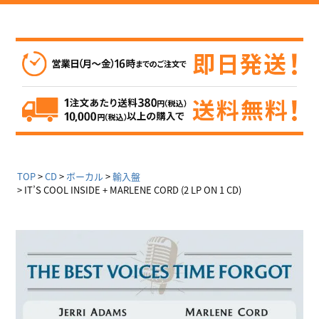
TOP
CD
ボーカル
輸入盤
IT’S COOL INSIDE + MARLENE CORD (2 LP ON 1 CD)