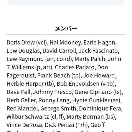
メンバー
Doris Drew (vcl), Hal Mooney, Earle Hagen,
Lew Douglas, David Carroll, Jack Fascinato,
Lew Raymond (arr, cond), Marty Paich, John
T. Williams (p, arr), Charles Parlato, Don
Fagerquist, Frank Beach (tp), Joe Howard,
Herbie Harper (tb), Bob Enevoldsen (v-tb),
Dave Pell, Johnny Fresco, Gene Cipriano (ts),
Herb Geller, Ronny Lang, Hynie Gunkler (as),
Red Mandel, George Smith, Dominique Fera,
Wilbur Schwartz (cl, fl), Marty Berman (bs),
Vince DeRosa, Dick Perissi (Frh), Geoff