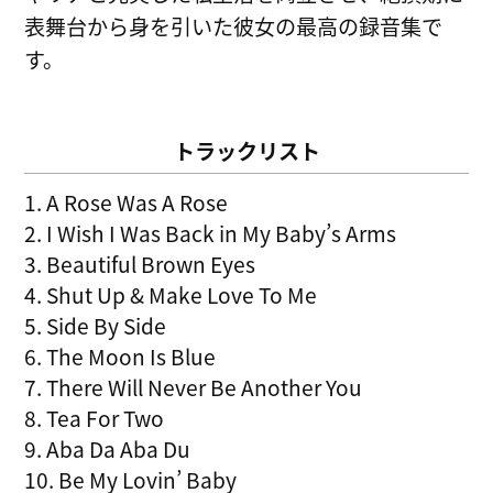
表舞台から身を引いた彼女の最高の録音集で
す。
トラックリスト
1. A Rose Was A Rose
2. I Wish I Was Back in My Baby’s Arms
3. Beautiful Brown Eyes
4. Shut Up & Make Love To Me
5. Side By Side
6. The Moon Is Blue
7. There Will Never Be Another You
8. Tea For Two
9. Aba Da Aba Du
10. Be My Lovin’ Baby