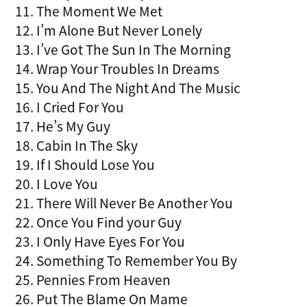
11. The Moment We Met
12. I’m Alone But Never Lonely
13. I’ve Got The Sun In The Morning
14. Wrap Your Troubles In Dreams
15. You And The Night And The Music
16. I Cried For You
17. He’s My Guy
18. Cabin In The Sky
19. If I Should Lose You
20. I Love You
21. There Will Never Be Another You
22. Once You Find your Guy
23. I Only Have Eyes For You
24. Something To Remember You By
25. Pennies From Heaven
26. Put The Blame On Mame