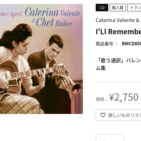
CD
輸入盤
トラ
Caterina Valen
I'Ll Remembe
商品番号
BMCD85
「歌う通訳」バレン
ム集
¥
2,750
欲しいものリス