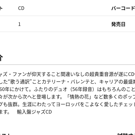
ト
CD
バーコー
1
発売日
介
ャズ・ファンが仰天すること間違いなしの超貴重音源が遂にC
した“歌う通訳”ことカテリーナ・バレンテと、キャリアの最盛
から60年にかけて。ふたりのデュオ（56年録音）はもちろんの
々が次から次へと登場します。「情熱の花」など数多くのポッ
グも抜群。生涯にわたってヨーロッパをこよなく愛したチェッ
ます。 輸入盤ジャズCD