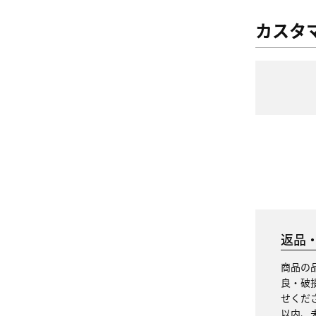
カスタ
返品
商品の
良・破
せくだ
以内、