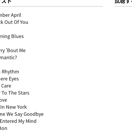
リスト
試聴す
mber April
ick Out Of You
ning Blues
rry 'Bout Me
Romantic?
In Rhythm
ere Eyes
 Care
 To The Stars
Love
In New York
ime We Say Goodbye
 Entered My Mind
 Bon