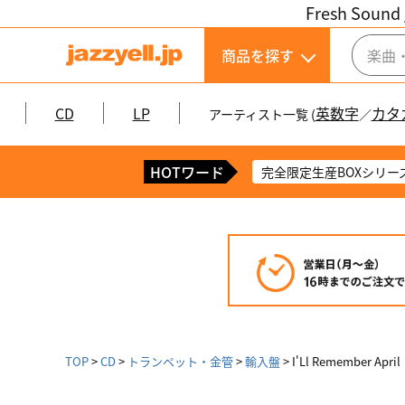
Fresh Sound 
商品を探す
CD
LP
英数字
カタ
アーティスト一覧 (
／
HOTワード
完全限定生産BOXシリー
TOP
CD
トランペット・金管
輸入盤
I'Ll Remember April