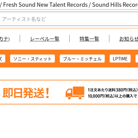
/ Fresh Sound New Talent Records /
Sound Hills Re
カナ
レーベル一覧
特集一覧
お知ら
)
ズ
ソニー・スティット
ブルー・ミッチェル
LPTIME