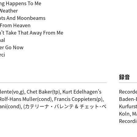
ing Happens To Me
Weather
Dots And Moonbeams
 From Heaven
n't Take That Away From Me
al
ter Go Now
rci
録音
lente(vo,g), Chet Baker(tp), Kurt Edelhagen's
Recorde
Rolf-Hans Muller(cond), Francis Coppieters(p),
Baden-B
iliani(cond), (カテリーナ・バレンテ & チェット･ベ
Kurfurs
Koln, M
Record