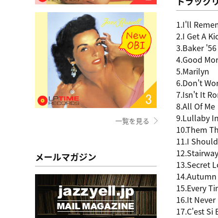
トラック
1.I'll Reme
2.I Get A K
3.Baker '56
4.Good Mor
5.Marilyn
6.Don't Wo
7.Isn't It 
8.All Of Me
9.Lullaby 
一覧を見る
10.Them Th
11.I Should
12.Stairway
メールマガジン
13.Secret 
14.Autumn 
15.Every T
16.It Never
17.C'est Si