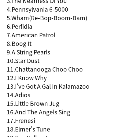
3.The Nearness Of You
4.Pennsylvania 6-5000
5.Wham(Re-Bop-Boom-Bam)
6.Perfidia
7.American Patrol
8.Boog It
9.A String Pearls
10.Star Dust
11.Chattanooga Choo Choo
12.I Know Why
13.I've Got A Gal In Kalamazoo
14.Adios
15.Little Brown Jug
16.And The Angels Sing
17.Frenesi
18.Elmer's Tune