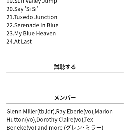
19.Sun Valley Jump
20.Say 'Si Si'
21.Tuxedo Junction
22.Serenade In Blue
23.My Blue Heaven
24.At Last
試聴する
メンバー
Glenn Miller(tb,ldr),Ray Eberle(vo),Marion
Hutton(vo),Dorothy Claire(vo),Tex
Beneke(vo) and more (グレン･ミラー)