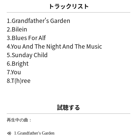
トラックリスト
1.Grandfather's Garden
2.Bilein
3.Blues For Alf
4.You And The Night And The Music
5.Sunday Child
6.Bright
7.You
8.T(h)ree
試聴する