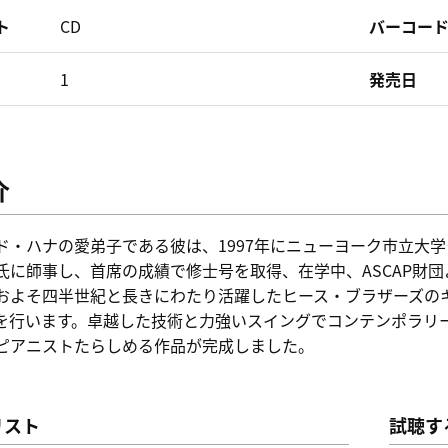
ト
CD
バーコー
1
発売日
介
ド・ハナの愛弟子である彼は、1997年にニューヨーク市立大
氏に師事し、首席の成績で修士号を取得、在学中、ASCAP財
およそ四半世紀と長きにわたり活躍したヒース・ブラザーズの
を行います。卓越した技術と力強いスイングでコンテンポラリ
ピアニストたらしめる作品が完成しました。
リスト
試聴す