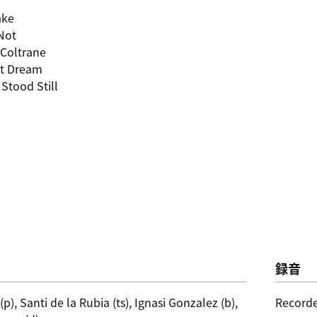
ake
Not
 Coltrane
at Dream
 Stood Still
録音
p), Santi de la Rubia (ts), Ignasi Gonzalez (b),
Recorde