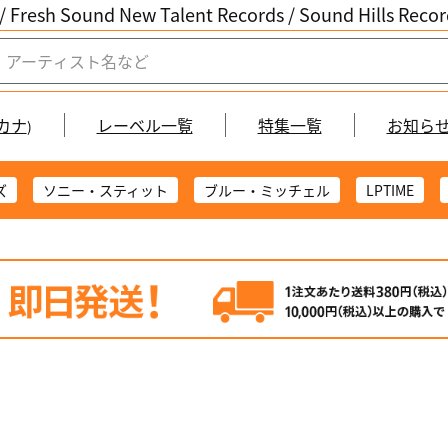
/ Fresh Sound New Talent Records /
Sound Hills Re
カナ
レーベル一覧
特集一覧
お知ら
)
ズ
ソニー・スティット
ブルー・ミッチェル
LPTIME