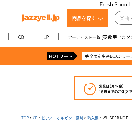
Fresh Sound 
商品を探す
CD
LP
英数字
カタ
アーティスト一覧 (
／
HOTワード
完全限定生産BOXシリー
TOP
CD
ピアノ・オルガン・鍵盤
輸入盤
WHISPER NOT