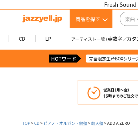
Fresh Sound 
商品を探す
CD
LP
英数字
カタ
アーティスト一覧 (
／
HOTワード
完全限定生産BOXシリー
TOP
CD
ピアノ・オルガン・鍵盤
輸入盤
ADD A ZERO