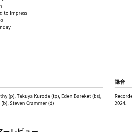
n
d to Impress
oo
unday
録音
thy (p), Takuya Kuroda (tp), Eden Bareket (bs),
Recorde
 (b), Steven Crammer (d)
2024.
マーレビュー