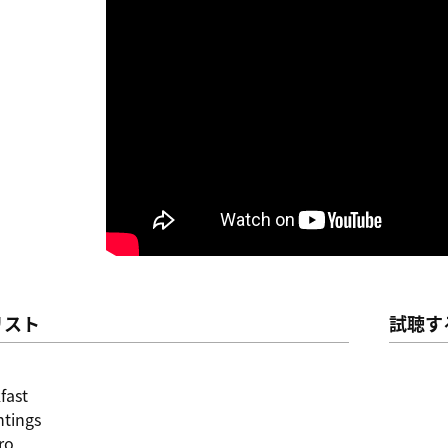
リスト
試聴す
fast
ntings
ro