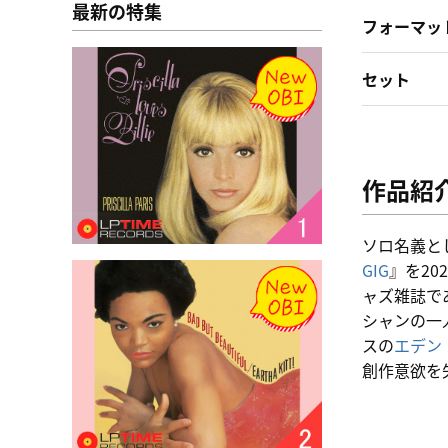
最新の特集
フォーマッ
セット
作品紹
ソロ名義と
GIG
』を2
ャズ雑誌であ
シャンの一
スの
エデン
創作意欲を