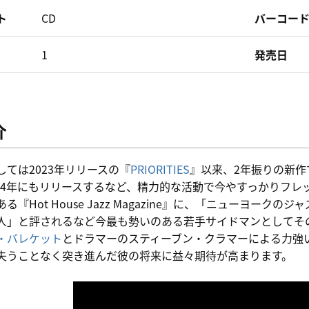
ト
CD
バーコー
1
発売日
介
しては2023年リリースの『
PRIORITIES
』以来、2年振りの新
024年にもリリースするなど、精力的な活動で今やすっかりフ
る『Hot House Jazz Magazine』に、「ニューヨ
人」と評されるなど今最も勢いのある若手サイドマンとしてそ
・バレケット
とドラマーのスティーブン・クラマーによる力強
失うことなく突き進んだ彼の将来に益々期待が高まります。