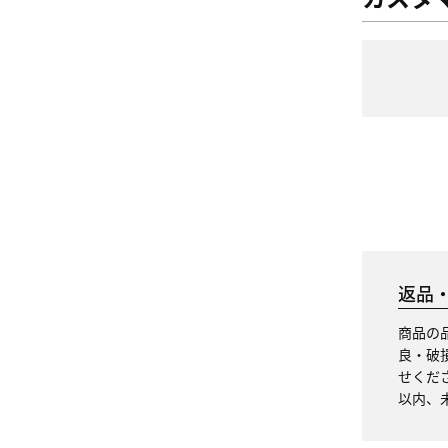
返品
商品の
良・破
せくだ
以内、