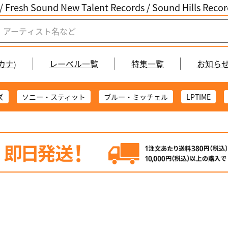
/ Fresh Sound New Talent Records /
Sound Hills Re
カナ
レーベル一覧
特集一覧
お知ら
)
ズ
ソニー・スティット
ブルー・ミッチェル
LPTIME