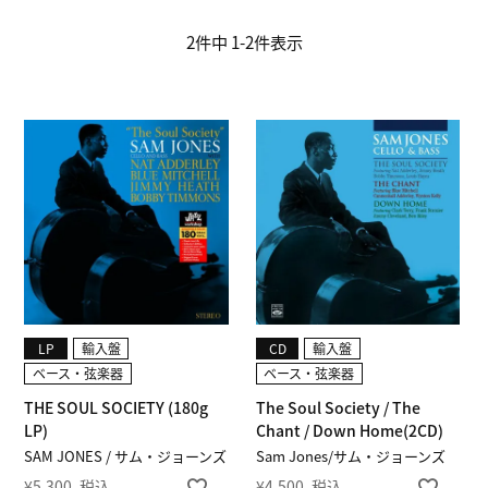
2
件中
1
-
2
件表示
LP
輸入盤
CD
輸入盤
ベース・弦楽器
ベース・弦楽器
THE SOUL SOCIETY (180g
The Soul Society / The
LP)
Chant / Down Home(2CD)
SAM JONES / サム・ジョーンズ
Sam Jones/サム・ジョーンズ
¥
5,300
税込
¥
4,500
税込