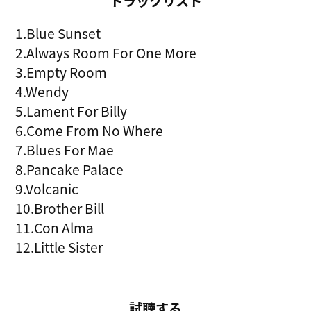
トラックリスト
1.Blue Sunset
2.Always Room For One More
3.Empty Room
4.Wendy
5.Lament For Billy
6.Come From No Where
7.Blues For Mae
8.Pancake Palace
9.Volcanic
10.Brother Bill
11.Con Alma
12.Little Sister
試聴する